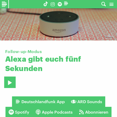
©
dpa
Follow-up-Modus
Alexa
gibt
euch
fünf
Sekunden
Deutschlandfunk App
ARD Sounds
Spotify
Apple Podcasts
Abonnieren