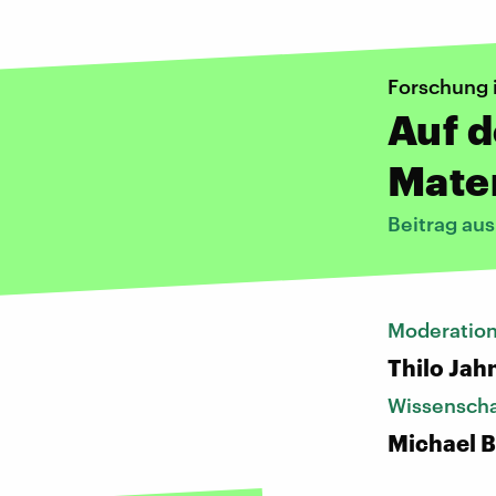
Forschung 
Auf d
Mate
Beitrag au
Moderatio
Thilo Jah
Wissenscha
Michael 