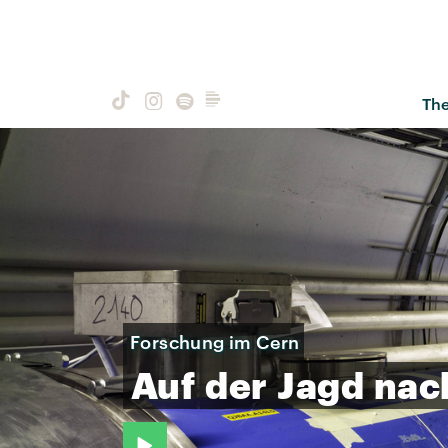
Th
Forschung im Cern
Auf
der
Jagd
nac