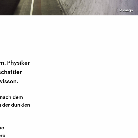
©
imago
m. Physiker
chaftler
wissen.
e nach dem
g der dunklen
ie
ere