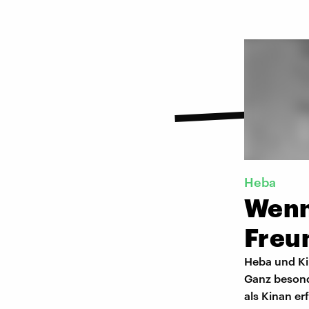
Heba
Wenn
Freun
Heba und Kin
Ganz besond
als Kinan er