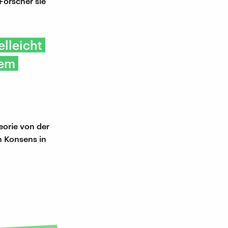
Forscher sie
elleicht
lem
eorie von der
m Konsens in