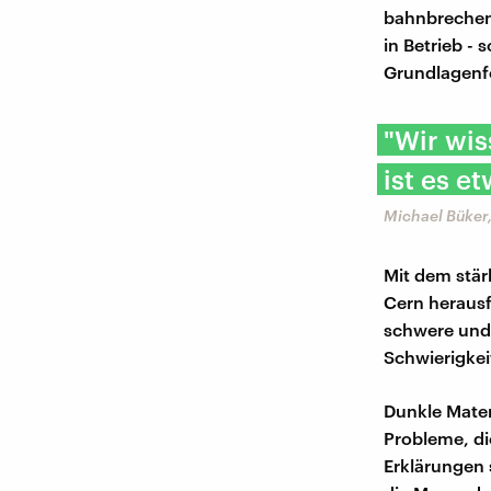
bahnbrechend
in Betrieb -
Grundlagenf
"Wir wis
ist es e
Michael Büker,
Mit dem stär
Cern heraus
schwere und 
Schwierigkei
Dunkle Mater
Probleme, di
Erklärungen 