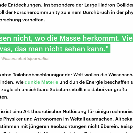
e Entdeckungen. Insbesondere der Large Hadron Collider 
 soll der Forschercommunity zu einem Durchbruch in der ph
orschung verhelfen.
sen nicht, wo die Masse herkommt. Vie
twas, das man nicht sehen kann."
 Wissenschaftsjournalist
ksten Teilchenbeschleuniger der Welt wollen die Wissensch
finden, wie
dunkle Materie
und dunkle Energie beschaffen s
zugleich unsichtbare Substanz stellt sie dabei vor große
ten.
ie ist eine Art theoretischer Notlösung für einige rechneris
e Physiker und Astronomen im Weltall ausmachen. Altbek
stimmen mit jüngeren Beobachtungen nicht überein. Beispi