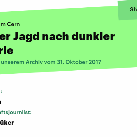
Sh
im Cern
er Jagd nach dunkler
rie
s unserem Archiv vom 31. Oktober 2017
n:
n
ftsjournlist:
Büker