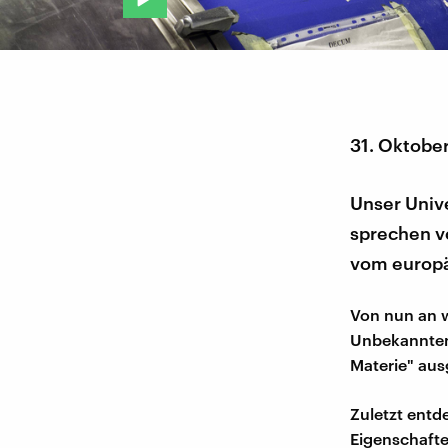
31. Oktobe
Unser Univ
sprechen v
vom europä
Von nun an w
Unbekannten 
Materie" aus
Zuletzt entd
Eigenschafte