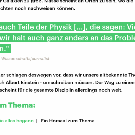
r Galaxien zu groß. Masse scheint an Orten zu sein, wo die 
chten noch nachweisen können.
auch Teile der Physik [...], die sagen: Vi
wir halt auch ganz anders an das Prob
n."
 Wissenschaftsjournalist
ker schlagen deswegen vor, dass wir unsere altbekannte Th
ach Albert Einstein - umschreiben müssen. Der Weg zu eine
scheint für die gesamte Disziplin allerdings noch weit.
um Thema:
ie alles begann
| Ein Hörsaal zum Thema