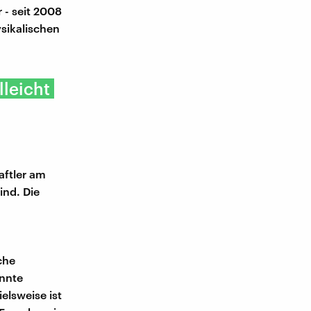
- seit 2008
ysikalischen
lleicht
aftler am
ind. Die
che
annte
elsweise ist