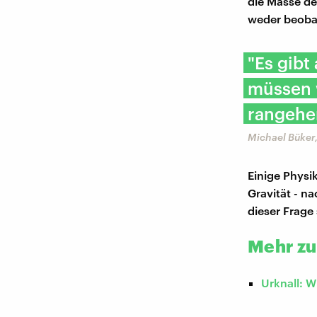
die Masse de
weder beoba
"Es gibt 
müssen 
rangehe
Michael Büker,
Einige Physi
Gravität - n
dieser Frage 
Mehr z
Urknall: W