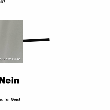
lt?
s / Anete Lusina
Nein
d für Geist