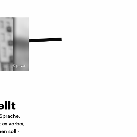
©
privat
llt
 Sprache.
 es vorbei,
en soll -