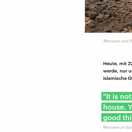
Meryem und ih
Heute, mit 22
werde, nur u
islamische G
"It is no
house. Y
good thi
Meryem al Gar