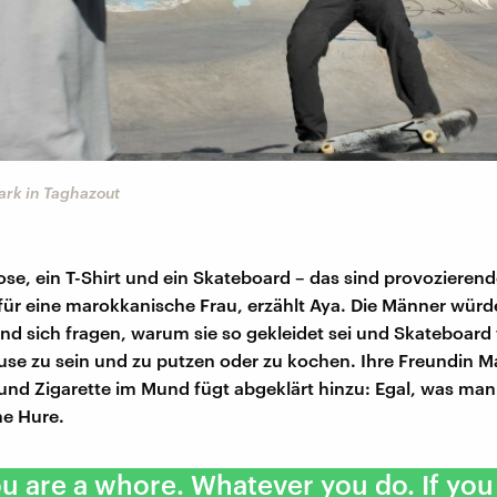
ark in Taghazout
se, ein T-Shirt und ein Skateboard – das sind provozieren
für eine marokkanische Frau, erzählt Aya. Die Männer würd
d sich fragen, warum sie so gekleidet sei und Skateboard 
use zu sein und zu putzen oder zu kochen. Ihre Freundin M
und Zigarette im Mund fügt abgeklärt hinzu: Egal, was m
ne Hure.
u are a whore. Whatever you do. If yo