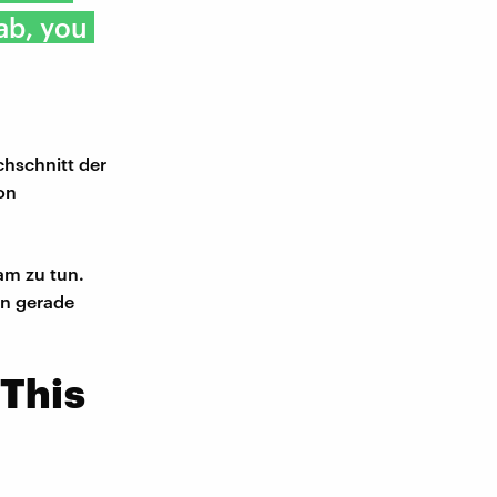
ab, you
chschnitt der
on
am zu tun.
en gerade
 This