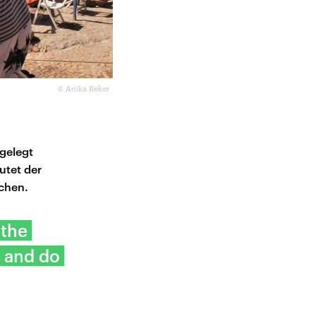
©
Anika Reker
sgelegt
utet der
ichen.
 the
s and do