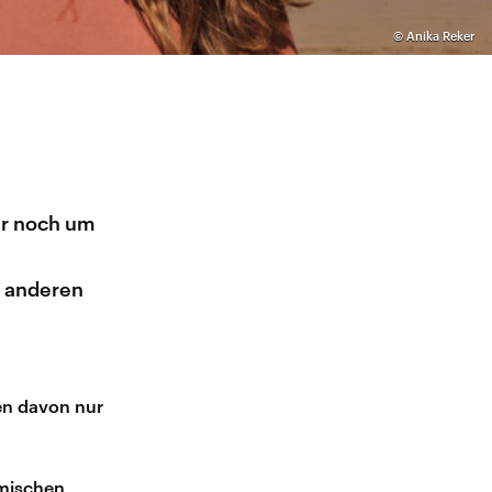
©
Anika Reker
er noch um
e anderen
n
uen davon nur
omischen