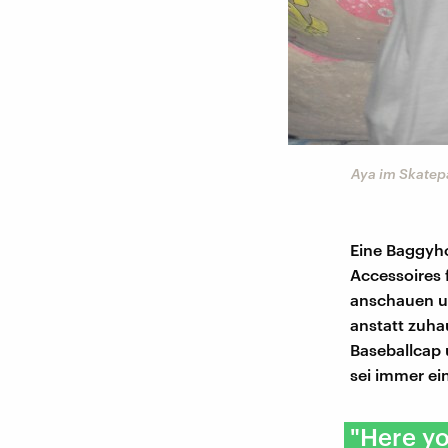
Aya im Skatep
Eine Baggyho
Accessoires 
anschauen un
anstatt zuha
Baseballcap 
sei immer ei
"Here yo