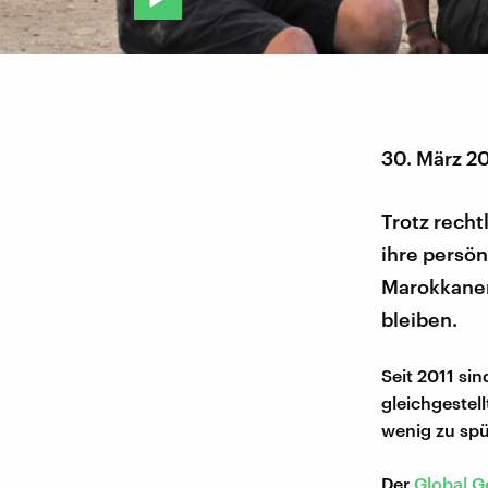
30. März 2
Trotz rech
ihre persö
Marokkaner
bleiben.
Seit 2011 si
gleichgestell
wenig zu spü
Der
Global G