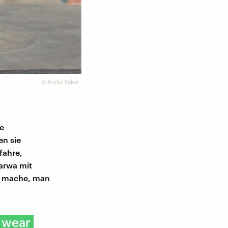
©
Anika Reker
de
en sie
fahre,
arwa mit
an mache, man
u wear