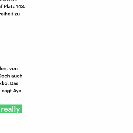
 Platz 143.
eiheit zu
den, von
 Doch auch
okko. Das
, sagt Aya.
really