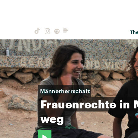
Th
Männerherrschaft
Frauenrechte
in
weg