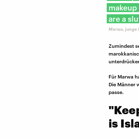
makeup y
are a slu
Marwa, junge 
Zumindest se
marokkanisc
unterdrücke
Für Marwa ha
Die Männer w
passe.
"Keep
is Is