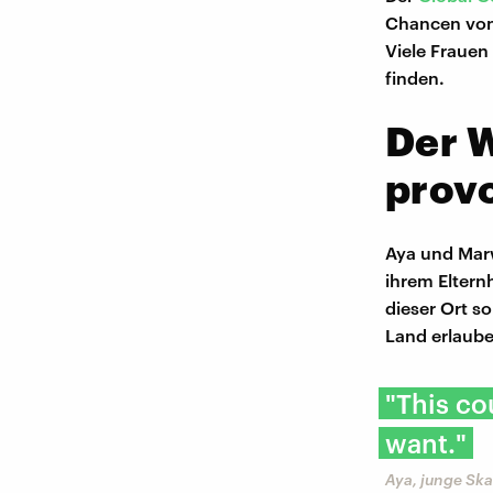
Chancen von 
Viele Frauen
finden.
Der W
provo
Aya und Marw
ihrem Eltern
dieser Ort so
Land erlaube 
"This co
want."
Aya, junge Sk