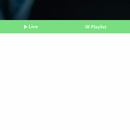
Live
Playlist
©
Imago | Westend61 (Symbolbild)
Shownotes
Sozialleben
Macht Me-Time einsam?
vom 26. Februar 2026