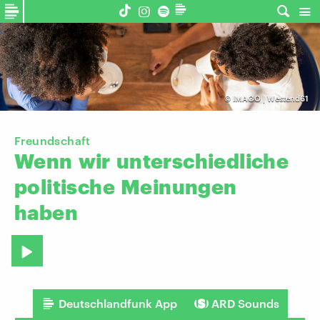
©
IMAGO | Westend61
Freundschaft
Wenn
wir
unterschiedliche
politische
Meinungen
haben
Deutschlandfunk App
ARD Sounds