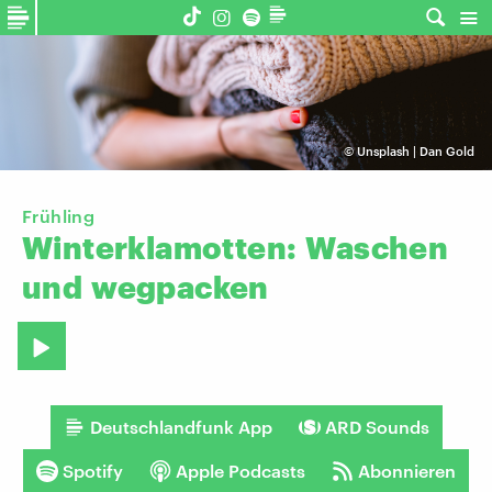
©
Unsplash | Dan Gold
Frühling
Winterklamotten:
Waschen
und
wegpacken
Deutschlandfunk App
ARD Sounds
Spotify
Apple Podcasts
Abonnieren