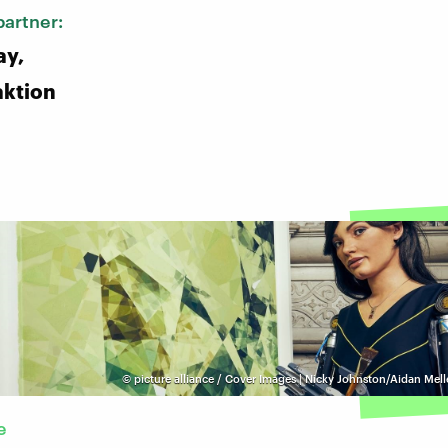
artner:
ay,
aktion
©
picture alliance / Cover Images | Nicky Johnston/Aidan Mel
e