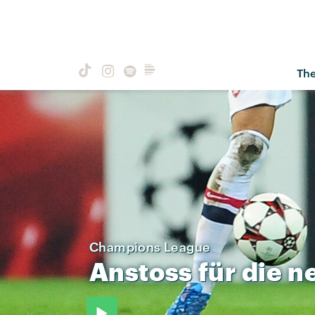
Th
Champions League
Anstoss
für
die
n