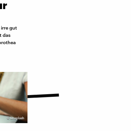
ur
irre gut
t das
orothea
©
Unsplash