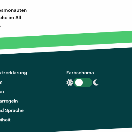
 Kosmonauten
che im All
.
tzerklärung
Farbschema
m
en
rregeln
nd Sprache
eiheit