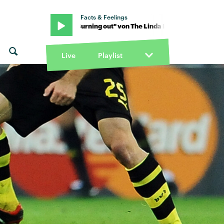
Facts & Feelings
Lindas · "Burning out" von The Linda Lindas · "Burning out" von The
Live
Playlist