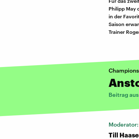
Für das zwei
Philipp May 
in der Favor
Saison erwar
Trainer Roge
Champions
Ansto
Beitrag au
Moderator
Till Haase