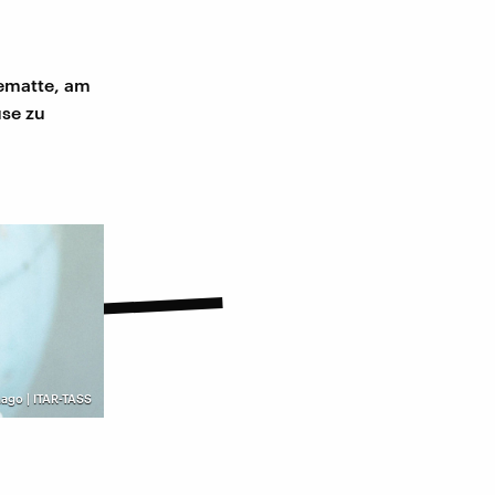
gematte, am
use zu
ago | ITAR-TASS