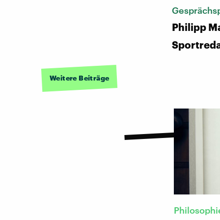
Gesprächsp
Philipp M
Sportred
Weitere Beiträge
Philosophi