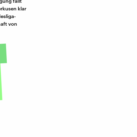
ung fällt
rkusen klar
esliga-
haft von