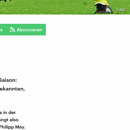
©
dpa
ts
Abonnieren
Saison:
Bekannten,
s in der
ngt also
Philipp May.