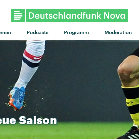
"Burning out" von The Linda 
emen
Podcasts
Programm
Moderation
eue
Saison