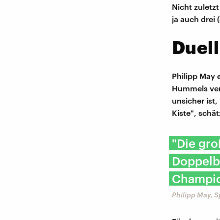
Nicht zuletz
ja auch drei 
Duell
Philipp May 
Hummels verl
unsicher ist
Kiste", schät
"Die gro
Doppelb
Champio
Philipp May, S