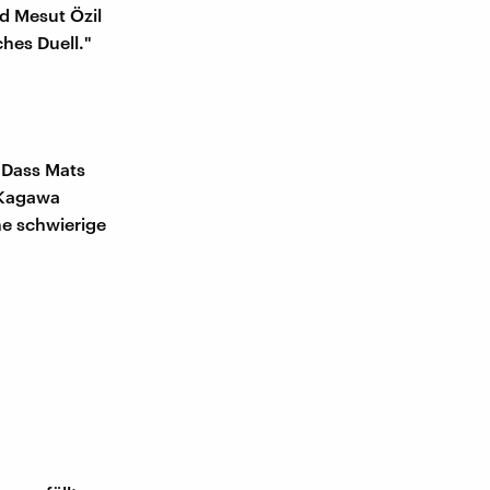
nd Mesut Özil
ches Duell."
 Dass Mats
 Kagawa
ne schwierige