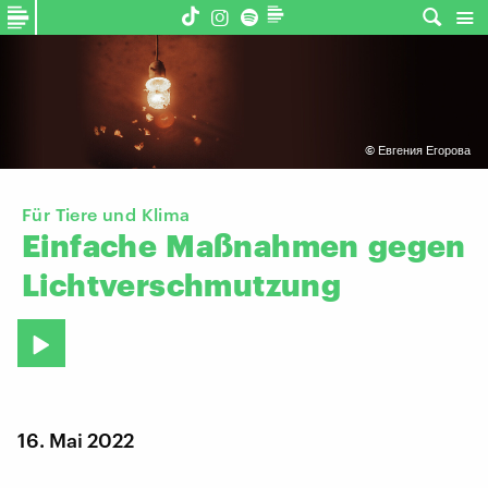
©
Евгения Егорова
Für Tiere und Klima
Einfache
Maßnahmen
gegen
Lichtverschmutzung
16. Mai 2022