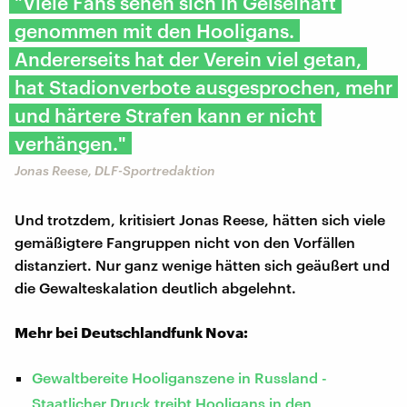
"Viele Fans sehen sich in Geiselhaft
genommen mit den Hooligans.
Andererseits hat der Verein viel getan,
hat Stadionverbote ausgesprochen, mehr
und härtere Strafen kann er nicht
verhängen."
Jonas Reese, DLF-Sportredaktion
Und trotzdem, kritisiert Jonas Reese, hätten sich viele
gemäßigtere Fangruppen nicht von den Vorfällen
distanziert. Nur ganz wenige hätten sich geäußert und
die Gewalteskalation deutlich abgelehnt.
Mehr bei Deutschlandfunk Nova:
Gewaltbereite Hooliganszene in Russland -
Staatlicher Druck treibt Hooligans in den