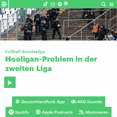
©
dpa
Fußball-Bundesliga
Hooligan-Problem
in
der
zweiten
Liga
Deutschlandfunk App
ARD Sounds
Spotify
Apple Podcasts
Abonnieren