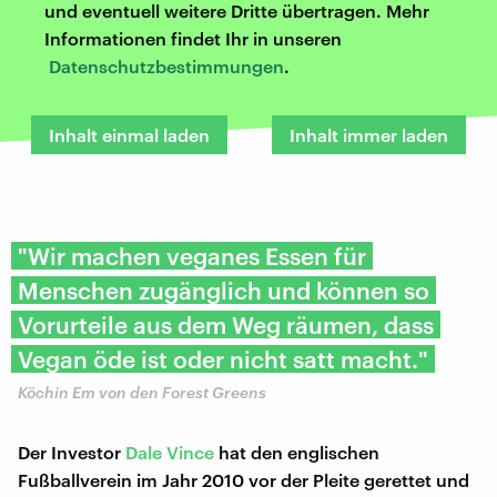
und eventuell weitere Dritte übertragen. Mehr
Informationen findet Ihr in unseren
Datenschutzbestimmungen
.
Inhalt einmal laden
Inhalt immer laden
"Wir machen veganes Essen für
Menschen zugänglich und können so
Vorurteile aus dem Weg räumen, dass
Vegan öde ist oder nicht satt macht."
Köchin Em von den Forest Greens
Der Investor
Dale Vince
hat den englischen
Fußballverein im Jahr 2010 vor der Pleite gerettet und