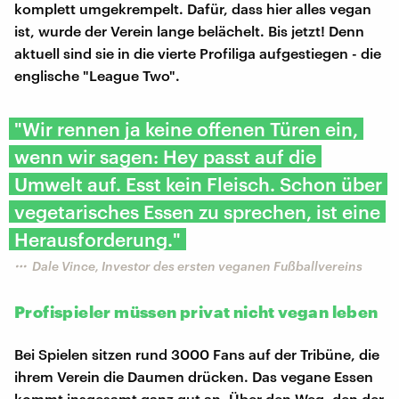
komplett umgekrempelt. Dafür, dass hier alles vegan
ist, wurde der Verein lange belächelt. Bis jetzt! Denn
aktuell sind sie in die vierte Profiliga aufgestiegen - die
englische "League Two".
"Wir rennen ja keine offenen Türen ein,
wenn wir sagen: Hey passt auf die
Umwelt auf. Esst kein Fleisch. Schon über
vegetarisches Essen zu sprechen, ist eine
Herausforderung."
Dale Vince, Investor des ersten veganen Fußballvereins
Profispieler müssen privat nicht vegan leben
Bei Spielen sitzen rund 3000 Fans auf der Tribüne, die
ihrem Verein die Daumen drücken. Das vegane Essen
kommt insgesamt ganz gut an. Über den Weg, den der