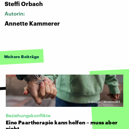
Steffi Orbach
Autorin:
Annette Kammerer
Weitere Beiträge
©
Imago | Westend61
Beziehungskonflikte
Eine Paartherapie kann helfen – muss aber
nicht