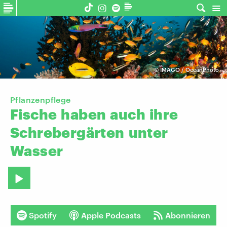
©
IMAGO / OceanPhoto
Pflanzenpflege
Fische
haben
auch
ihre
Schrebergärten
unter
Wasser
Spotify
Apple Podcasts
Abonnieren