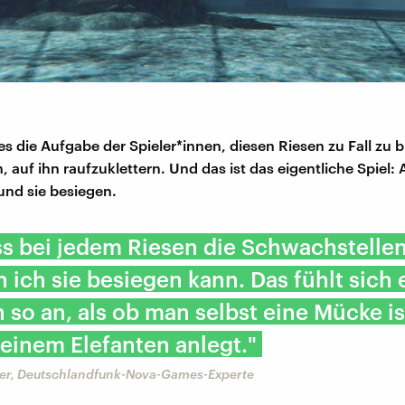
 es die Aufgabe der Spieler*innen, diesen Riesen zu Fall zu 
, auf ihn raufzuklettern. Und das ist das eigentliche Spiel:
 und sie besiegen.
s bei jedem Riesen die Schwachstellen
 ich sie besiegen kann. Das fühlt sich 
 so an, als ob man selbst eine Mücke i
 einem Elefanten anlegt."
er, Deutschlandfunk-Nova-Games-Experte