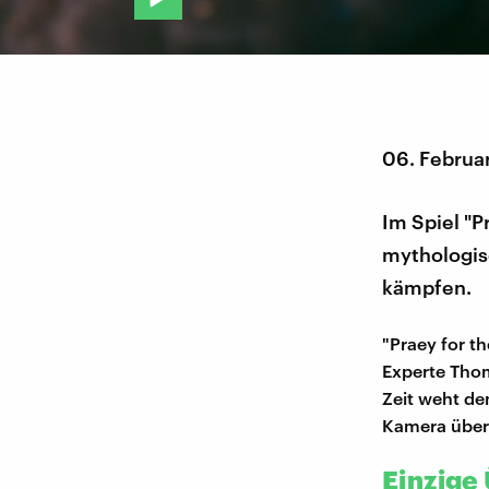
06. Februa
Im Spiel "P
mythologis
kämpfen.
"Praey for t
Experte Thom
Zeit weht de
Kamera über 
Einzige