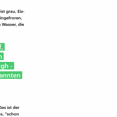
st grau, Eis-
ingefroren,
m Wasser, die
f,
m
ugh -
kannten
as ist der
as, "schon