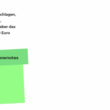
schlagen,
,
ieber das
0 Euro
ownotes