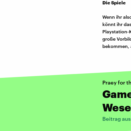
Die Spiele
Wenn ihr als
könnt ihr das
Playstation-
große Vorbil
bekommen, al
Praey for t
Game:
Wese
Beitrag au