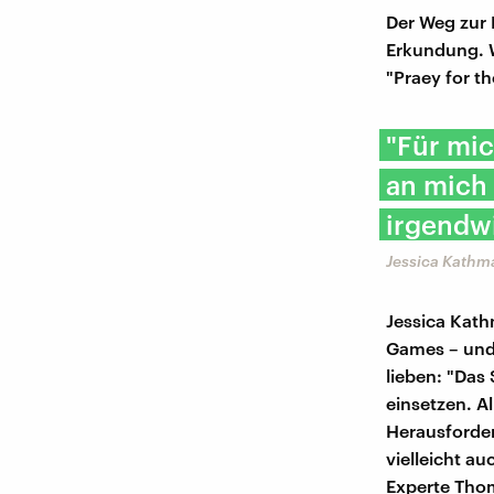
Der Weg zur 
Erkundung. W
"Praey for t
"Für mic
an mich 
irgendw
Jessica Kathm
Jessica Kath
Games – und 
lieben: "Das
einsetzen. Al
Herausforde
vielleicht a
Experte Thom