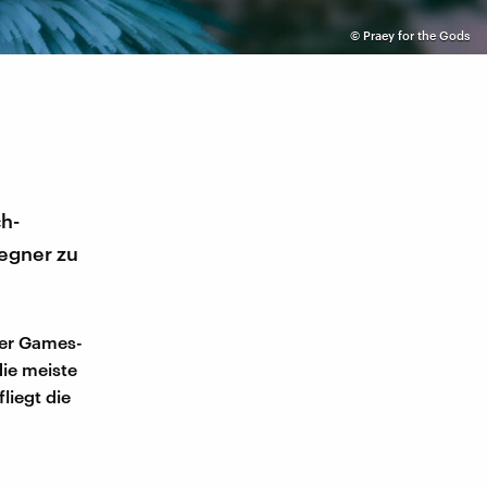
©
Praey for the Gods
ch-
Gegner zu
ser Games-
die meiste
liegt die