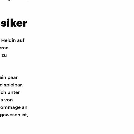
siker
 Heldin auf
eren
 zu
ein paar
 spielbar.
ich unter
s von
e Hommage an
 gewesen ist,