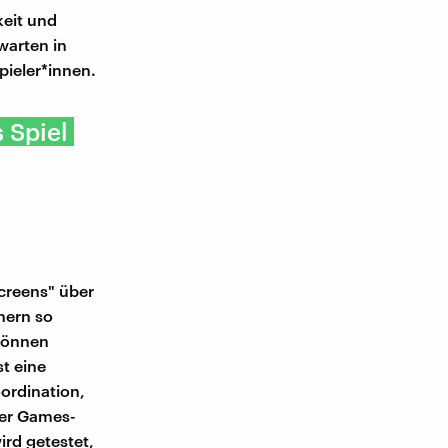
keit und
warten in
pieler*innen.
 Spiel
Screens" über
nern so
 Können
st eine
ordination,
ser Games-
ird getestet,