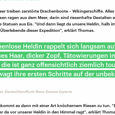
er treiben zerstörte Drachenboote – Wikingerschiffe. Alles i
sen ragen aus dem Meer, darin sind riesenhafte Gestalten e
e Statuen aus Eis. "Und dann liegt da unsere Heldin, halb i
 Überlebende dieser Expedition", erklärt Thomas.
enlose Heldin rappelt sich langsam au
es Haar, dicker Zopf, Tätowierungen i
 die ist ganz offensichtlich ziemlich to
wagt ihre ersten Schritte auf der unbe
er, Deutschlandfunk-Nova-Games-Experte
ekommt es dann mit einer Art knöchernem Riesen zu tun. "D
der da vor unserer Heldin in den Himmel ragt", erklärt Thom