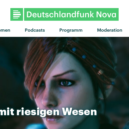
"You don't know" von L
emen
Podcasts
Programm
Moderation
mit
riesigen
Wesen