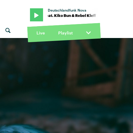
Deutschlandfunk Nova
oyle Carner feat. Kiko Bun & Rebel Kleff · "You don't know" von Loyle
Live
Playlist