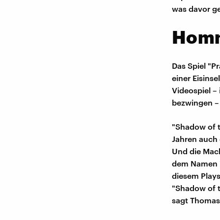
was davor ge
Homm
Das Spiel "Pr
einer Eisins
Videospiel –
bezwingen –
"Shadow of th
Jahren auch 
Und die Mach
dem Namen "
diesem Plays
"Shadow of t
sagt Thomas