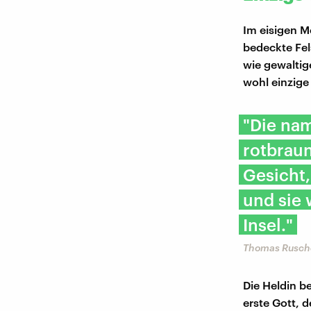
Im eisigen Me
bedeckte Fel
wie gewaltig
wohl einzige
"Die nam
rotbraun
Gesicht,
und sie 
Insel."
Thomas Rusch
Die Heldin b
erste Gott, 