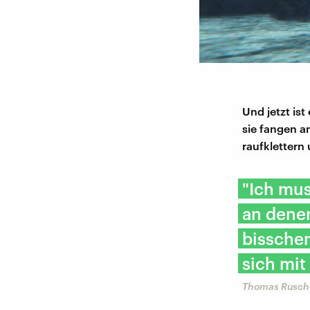
Und jetzt ist
sie fangen an
raufklettern
"Ich mus
an denen
bisschen
sich mit
Thomas Rusch