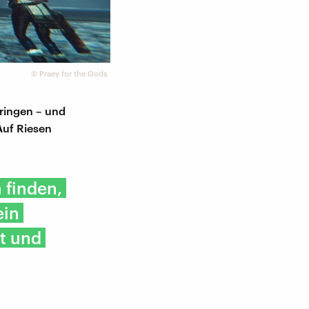
©
Praey for the Gods
bringen – und
 Auf Riesen
 finden,
ein
st und