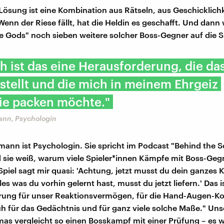
Lösung ist eine Kombination aus Rätseln, aus Geschicklich
enn der Riese fällt, hat die Heldin es geschafft. Und dann 
he Gods" noch sieben weitere solcher Boss-Gegner auf die S
h ist das eine Herausforderung, die das
stellt und die mich in meinem Ehrgeiz
ie packen möchte."
ann, Psychologin
mann ist Psychologin. Sie spricht im Podcast "Behind the 
sie weiß, warum viele Spieler*innen Kämpfe mit Boss-Geg
 Spiel sagt mir quasi: 'Achtung, jetzt musst du dein ganzes
les was du vorhin gelernt hast, musst du jetzt liefern.' Das i
rung für unser Reaktionsvermögen, für die Hand-Augen-Ko
uch für das Gedächtnis und für ganz viele solche Maße." Un
as vergleicht so einen Bosskampf mit einer Prüfung – es w