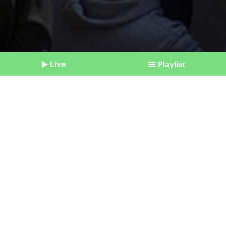
Live
Playlist
©
picture alliance I ASSOCIATED PRESS | Abdel Kareem Hana
Shownotes
Ende der Feuerpause
Wieder schwere israelische
Angriffe in Gaza
Beitrag aus unserem Archiv vom 18. März