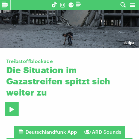
©
dpa
Treibstoffblockade
Die
Situation
im
Gazastreifen
spitzt
sich
weiter
zu
Deutschlandfunk App
ARD Sounds