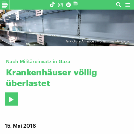
©
Picture Alliance | Mohammed Talatene
Nach Militäreinsatz in Gaza
Krankenhäuser
völlig
überlastet
15. Mai 2018