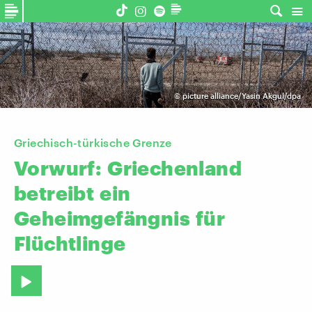
©
picture alliance/Yasin Akgul/dpa
Griechisch-türkische Grenze
Vorwurf:
Griechenland
betreibt
ein
Geheimgefängnis
für
Flüchtlinge