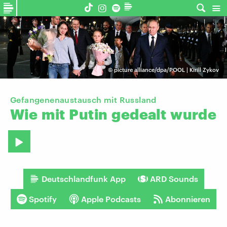
©
picture alliance/dpa/POOL | Kirill Zykov
Gefangenenaustausch mit Russland
Wie
mit
Putin
gedealt
wurde
Deutschlandfunk App
ARD Sounds
Spotify
Apple Podcasts
Abonnieren