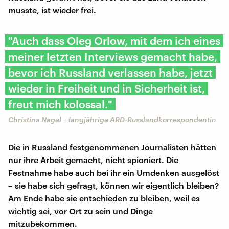
musste, ist wieder frei.
"Auch dass Oleg Orlow, mit dem ich eines
meiner letzten Interviews gemacht habe,
bevor ich Russland verlassen habe, jetzt
wieder in Freiheit und in Sicherheit ist,
freut mich kolossal."
Christina Nagel – langjährige ARD-Russlandkorrespondentin
Die in Russland festgenommenen Journalisten hätten
nur ihre Arbeit gemacht, nicht spioniert. Die
Festnahme habe auch bei ihr ein Umdenken ausgelöst
– sie habe sich gefragt, können wir eigentlich bleiben?
Am Ende habe sie entschieden zu bleiben, weil es
wichtig sei, vor Ort zu sein und Dinge
mitzubekommen.