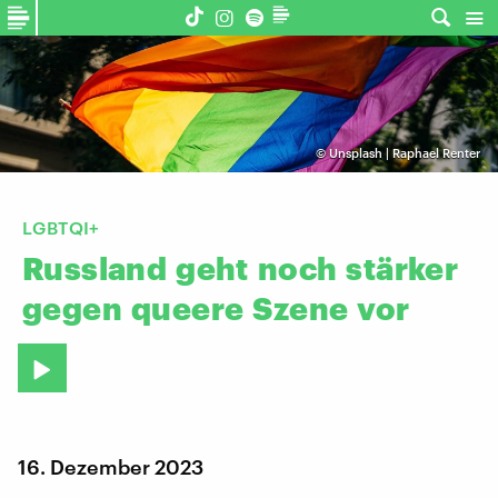
©
Unsplash | Raphael Renter
LGBTQI+
Russland
geht
noch
stärker
gegen
queere
Szene
vor
16. Dezember 2023