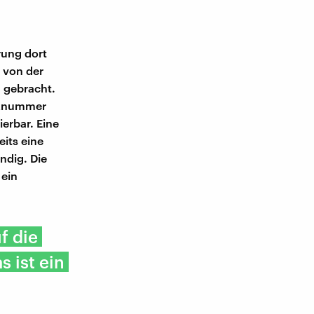
rung dort
 von der
 gebracht.
unknummer
erbar. Eine
eits eine
ndig. Die
 ein
f die
 ist ein