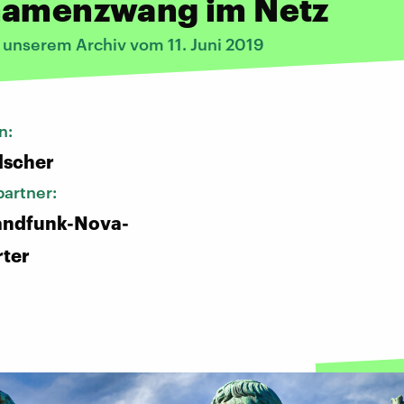
namenzwang im Netz
 unserem Archiv vom 11. Juni 2019
n:
lscher
artner:
andfunk-Nova-
rter