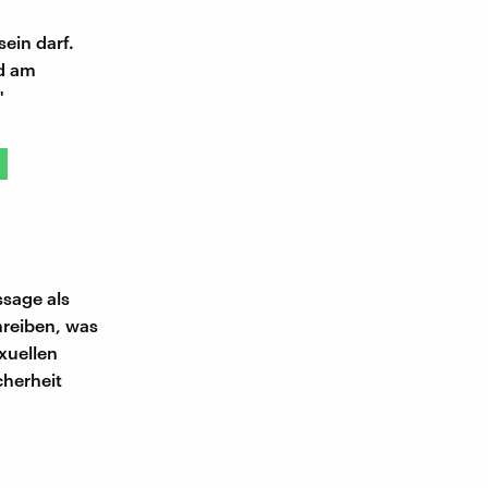
ein darf.
ld am
"
i
ssage als
hreiben, was
xuellen
cherheit