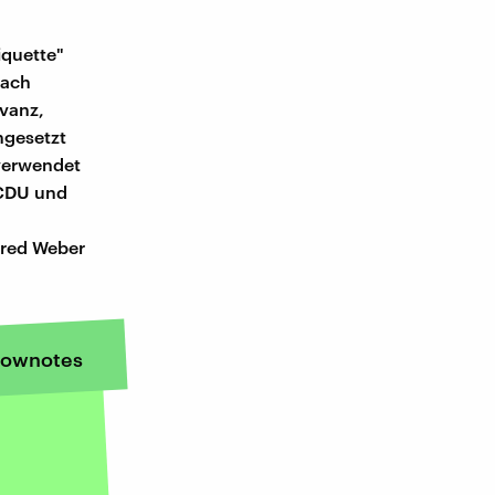
iquette"
nach
vanz,
hgesetzt
 verwendet
 CDU und
fred Weber
ownotes