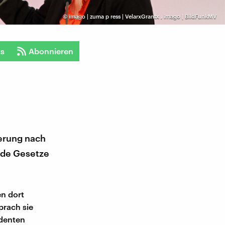
©
imago | zuma p ress | VelarxGrantx
,
imago | BildFunkMV
ts
Abonnieren
derung nach
nde Gesetze
n dort
prach sie
denten