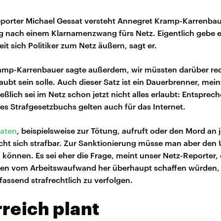
eporter Michael Gessat versteht Annegret Kramp-Karrenba
g nach einem Klarnamenzwang fürs Netz. Eigentlich gebe e
it sich Politiker zum Netz äußern, sagt er.
amp-Karrenbauer sagte außerdem, wir müssten darüber re
laubt sein solle. Auch dieser Satz ist ein Dauerbrenner, mei
eßlich sei im Netz schon jetzt nicht alles erlaubt: Entsprec
es Strafgesetzbuchs gelten auch für das Internet.
taten
, beispielsweise zur Tötung, aufruft oder den Mord a
cht sich strafbar. Zur Sanktionierung müsse man aber den
n können. Es sei eher die Frage, meint unser Netz-Reporter, 
den vom Arbeitswaufwand her überhaupt schaffen würden, 
assend strafrechtlich zu verfolgen.
reich plant