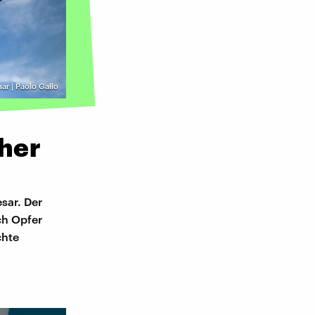
nar | Paolo Gallo
cher
sar. Der
ch Opfer
chte