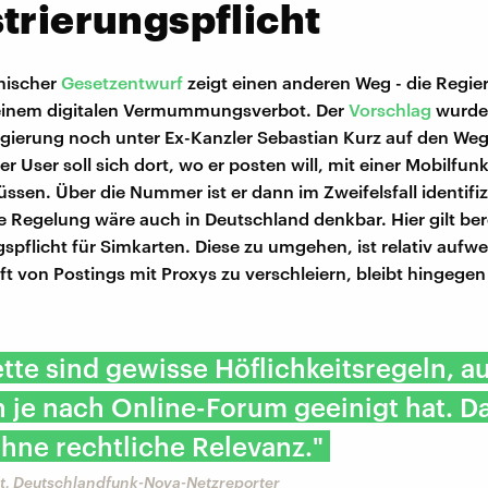
trierungspflicht
chischer
Gesetzentwurf
zeigt einen anderen Weg - die Regie
 einem digitalen Vermummungsverbot. Der
Vorschlag
wurde
ierung noch unter Ex-Kanzler Sebastian Kurz auf den Weg
der User soll sich dort, wo er posten will, mit einer Mobilf
sen. Über die Nummer ist er dann im Zweifelsfall identifizi
e Regelung wäre auch in Deutschland denkbar. Hier gilt ber
gspflicht für Simkarten. Diese zu umgehen, ist relativ aufwe
t von Postings mit Proxys zu verschleiern, bleibt hingegen
tte sind gewisse Höflichkeitsregeln, au
 je nach Online-Forum geeinigt hat. Das
ohne rechtliche Relevanz."
t, Deutschlandfunk-Nova-Netzreporter