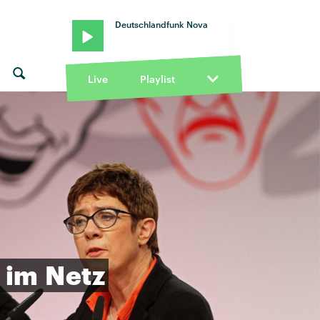
Deutschlandfunk Nova
Live
Playlist
im
Netz