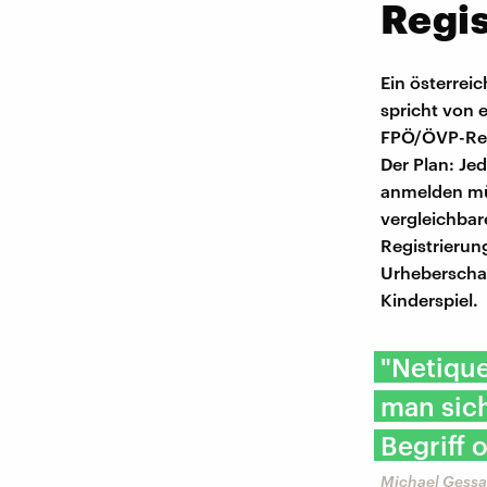
Regis
Ein österrei
spricht von
FPÖ/ÖVP-Reg
Der Plan: Je
anmelden müs
vergleichbar
Registrierun
Urheberschaf
Kinderspiel.
"Netique
man sich
Begriff 
Michael Gessa