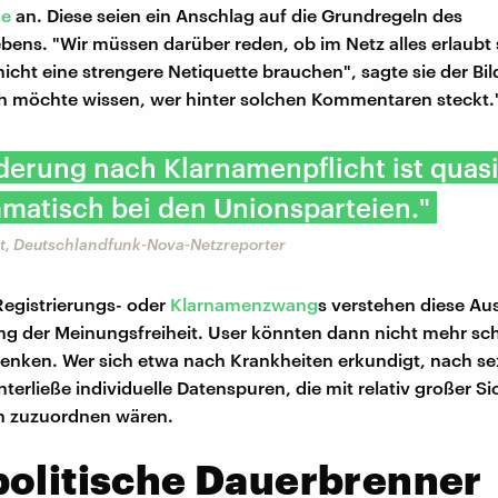
ke
an. Diese seien ein Anschlag auf die Grundregeln des
ns. "Wir müssen darüber reden, ob im Netz alles erlaubt s
nicht eine strengere Netiquette brauchen", sagte sie der Bi
h möchte wissen, wer hinter solchen Kommentaren steckt.
derung nach Klarnamenpflicht ist quas
matisch bei den Unionsparteien."
t, Deutschlandfunk-Nova-Netzreporter
egistrierungs- oder
Klarnamenzwang
s verstehen diese Au
g der Meinungsfreiheit. User könnten dann nicht mehr sc
 denken. Wer sich etwa nach Krankheiten erkundigt, nach se
nterließe individuelle Datenspuren, die mit relativ großer Si
on zuzuordnen wären.
politische Dauerbrenner