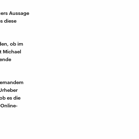
uers Aussage
s diese
den, ob im
nt Michael
hende
n jemandem
 Urheber
ob es die
Online-