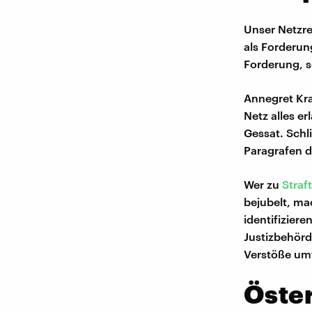
Unser Netzr
als Forderun
Forderung, se
Annegret Kr
Netz alles er
Gessat. Schli
Paragrafen d
Wer zu
Straf
bejubelt, ma
identifiziere
Justizbehör
Verstöße umf
Öster