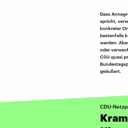
Dass Annegre
spricht, verw
konkreter On
bestenfalls 
werden. Aber
oder verwec
CSU quasi p
Bundestagsp
geäußert.
CDU-Netzpo
Kram