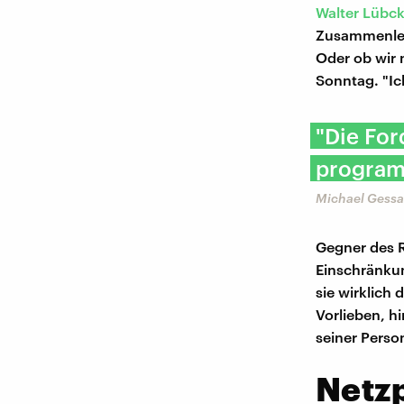
Walter Lübc
Zusammenlebe
Oder ob wir 
Sonntag. "Ic
"Die For
program
Michael Gessa
Gegner des R
Einschränkun
sie wirklich
Vorlieben, hi
seiner Pers
Netz