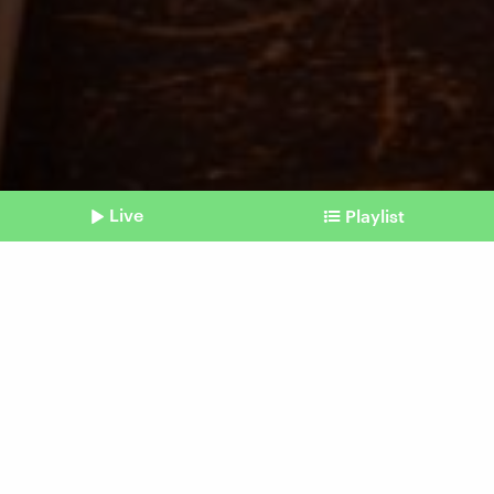
Live
Playlist
©
picture alliance / dpa-tmn | Christin Klose
Shownotes
Bierenbachtal
Gemeinschaftliches