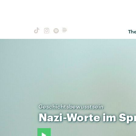
Th
Geschichtsbewusstsein
Nazi-Worte
im
Sp