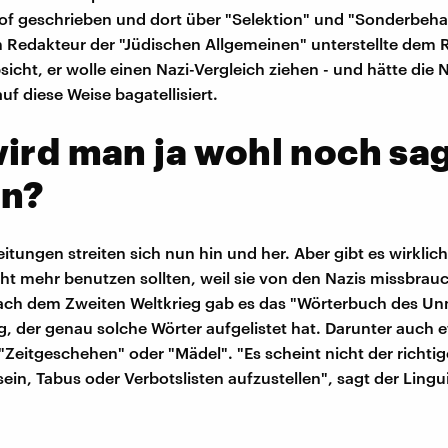
f geschrieben und dort über "Selektion" und "Sonderbeh
in Redakteur der "Jüdischen Allgemeinen" unterstellte dem 
icht, er wolle einen Nazi-Vergleich ziehen - und hätte die N
f diese Weise bagatellisiert.
ird man ja wohl noch sa
en?
itungen streiten sich nun hin und her. Aber gibt es wirklich
cht mehr benutzen sollten, weil sie von den Nazis missbra
nach dem Zweiten Weltkrieg gab es das "Wörterbuch des U
g, der genau solche Wörter aufgelistet hat. Darunter auch 
"Zeitgeschehen" oder "Mädel". "Es scheint nicht der richti
ein, Tabus oder Verbotslisten aufzustellen", sagt der Lingu