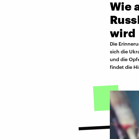
Wie a
Russ
wird
Die Erinneru
sich die Ukr
und die Opfe
findet die H