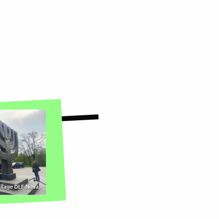
ollage DLF Nova)