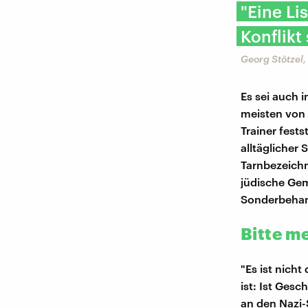
"Eine Li
Konflikt 
Georg Stötzel,
Es sei auch 
meisten von
Trainer fest
alltäglicher
Tarnbezeichn
jüdische Gem
Sonderbehan
Bitte m
"Es ist nicht
ist: Ist Ges
an den Nazi-