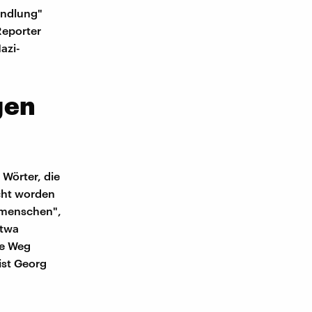
andlung"
Reporter
azi-
gen
 Wörter, die
ucht worden
nmenschen",
etwa
ge Weg
ist Georg