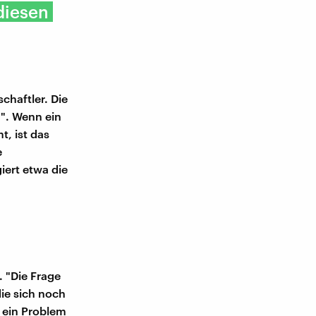
diesen
chaftler. Die
". Wenn ein
t, ist das
e
ert etwa die
. "Die Frage
die sich noch
 ein Problem