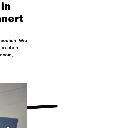
 in
nnert
hiedlich. Wie
erbrechen
r sein,