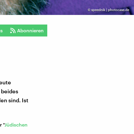
©
speednik | photocase.de
ts
Abonnieren
heute
 beides
en sind. Ist
r "
Jüdischen