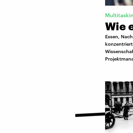
Multitaski
Wie e
Essen, Nachr
konzentriert
Wissenschaf
Projektmana