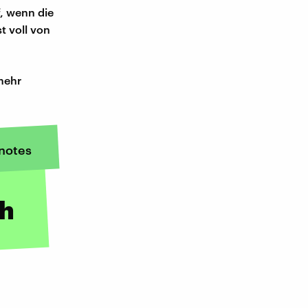
, wenn die
t voll von
 mehr
notes
ch