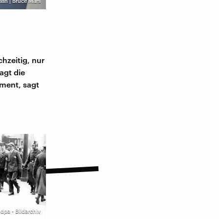
ash | Bruce Mars
hzeitig, nur
agt die
oment, sagt
©
dpa - Bildarchiv