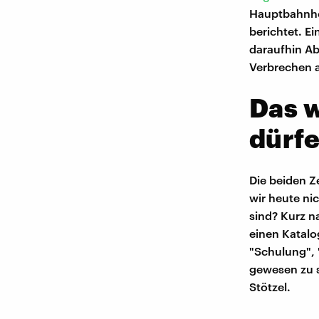
Hauptbahnho
berichtet. E
daraufhin Abs
Verbrechen au
Das w
dürf
Die beiden Ze
wir heute ni
sind? Kurz 
einen Katalo
"Schulung", 
gewesen zu s
Stötzel.