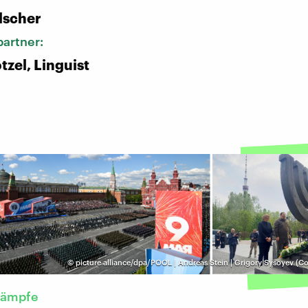
lscher
artner:
tzel, Linguist
©
picture alliance/dpa/POOL | Andreas Stein | Grigory Sysoyev (C
kämpfe