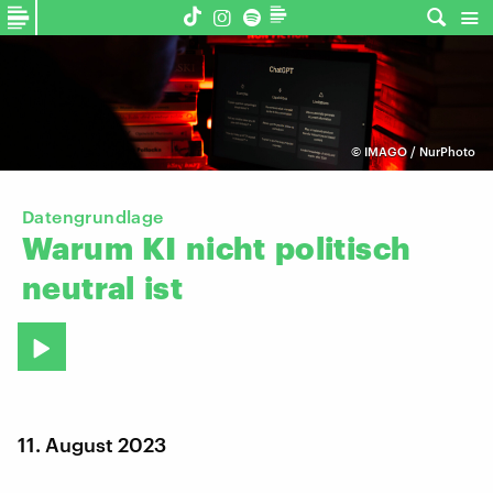
©
IMAGO / NurPhoto
Datengrundlage
Warum
KI
nicht
politisch
neutral
ist
11. August 2023