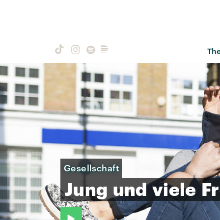
Th
Gesellschaft
Jung
und
viele
F