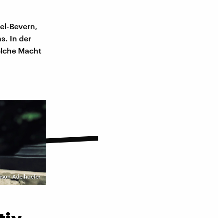
el-Bevern,
. In der
elche Macht
ason Adelhoefer