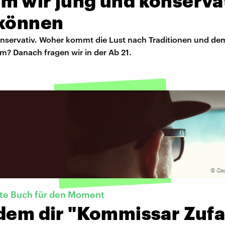
m wir jung und konserva
 können
nservativ. Woher kommt die Lust nach Traditionen und de
m? Danach fragen wir in der Ab 21.
©
Cec
kte Buch für den Moment
dem dir "Kommissar Zufal