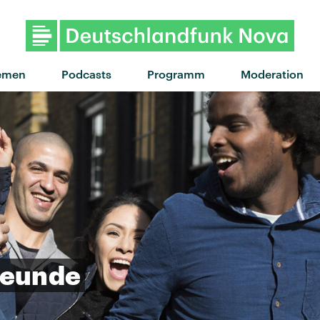
"Far side of the moon" von Ch
emen
Podcasts
Programm
Moderation
reunde