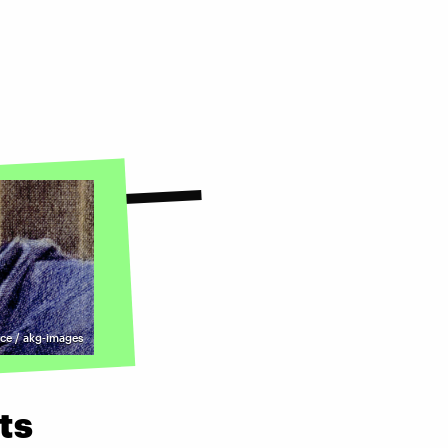
nce / akg-images
ts