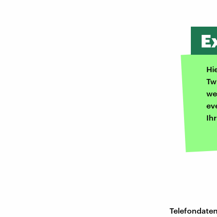
E
Hi
Tw
we
ev
Ih
Telefondaten