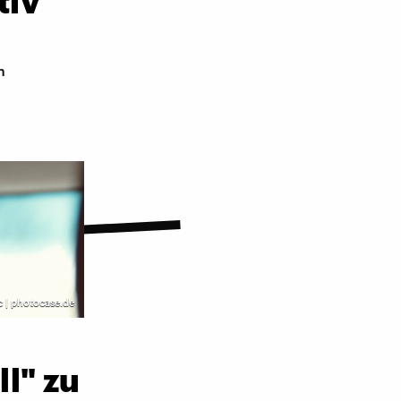
tiv
m
 | photocase.de
l" zu