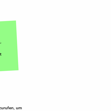
,
t
nzurufen, um