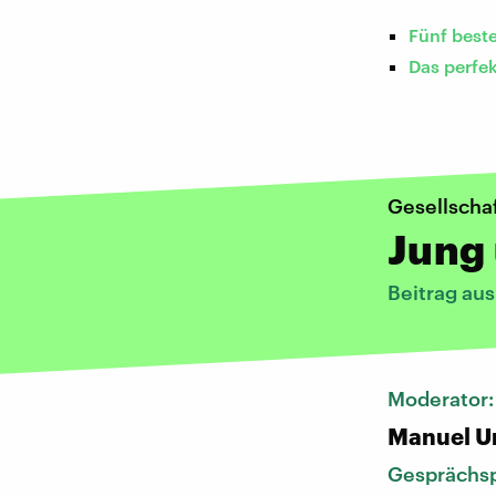
Fünf best
Das perfe
Gesellscha
Jung 
Beitrag aus
Moderator
Manuel U
Gesprächsp