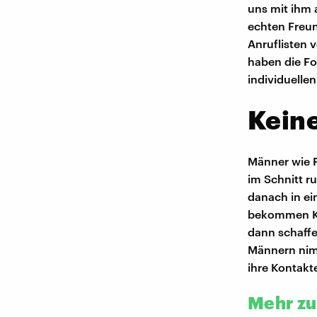
uns mit ihm 
echten Freu
Anruflisten 
haben die Fo
individuelle
Keine
Männer wie 
im Schnitt r
danach in ei
bekommen Ki
dann schaffe
Männern nim
ihre Kontakt
Mehr z