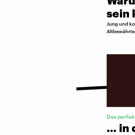
Waru
sein
Jung und ko
Altbewährte
Das perfe
… in 