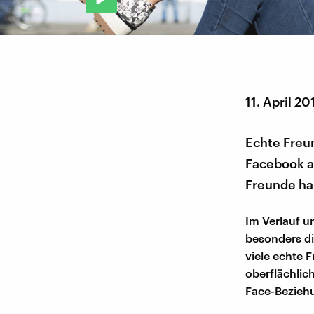
11. April 20
Echte Freun
Facebook au
Freunde ha
Im Verlauf u
besonders di
viele echte 
oberflächlic
Face-Bezieh