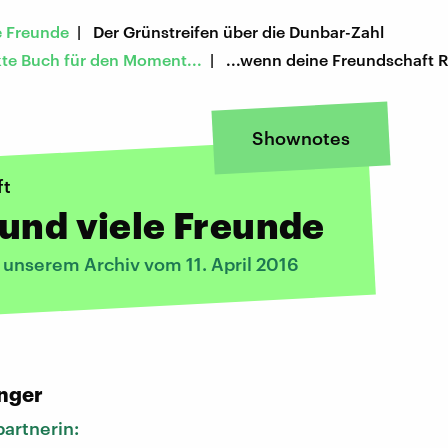
e Freunde
| Der Grünstreifen über die Dunbar-Zahl
kte Buch für den Moment...
| ...wenn deine Freundschaft R
Shownotes
ft
und viele Freunde
 unserem Archiv vom 11. April 2016
:
nger
artnerin: