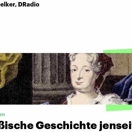
ielker, DRadio
©
picture-allia
en
ßische Geschichte jensei