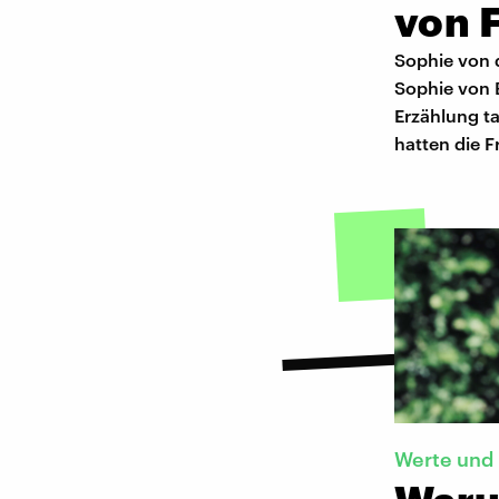
von F
Sophie von 
Sophie von 
Erzählung t
hatten die 
Werte und 