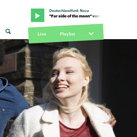
Deutschlandfunk Nova
et Faker · "Far side of the moon" von Chet Faker · "Far side of the 
Live
Playlist