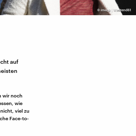
©
imago | Westend61
cht auf
meisten
n wir noch
essen, wie
icht, viel zu
iche Face-to-