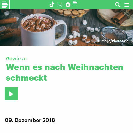
©
imago/Photocase
Gewürze
Wenn
es
nach
Weihnachten
schmeckt
09. Dezember 2018