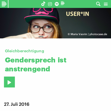
©
Maria Vaorin | photocase.de
Gleichberechtigung
Gendersprech
ist
anstrengend
27. Juli 2016