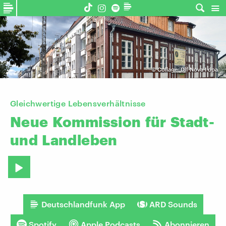
©
Collage: Dlf Nova I dpa
Gleichwertige Lebensverhältnisse
Neue
Kommission
für
Stadt-
und
Landleben
Deutschlandfunk App
ARD Sounds
Spotify
Apple Podcasts
Abonnieren