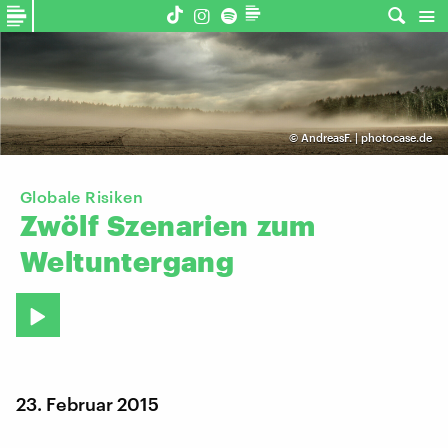
©
AndreasF. | photocase.de
Globale Risiken
Zwölf
Szenarien
zum
Weltuntergang
23. Februar 2015