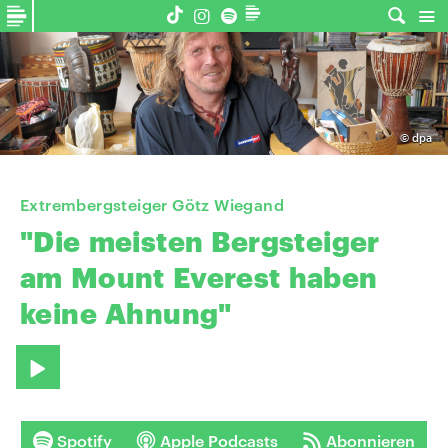
©
dpa
Extrembergsteiger Götz Wiegand
"Die
meisten
Bergsteiger
am
Mount
Everest
haben
keine
Ahnung"
Spotify
Apple Podcasts
Abonnieren