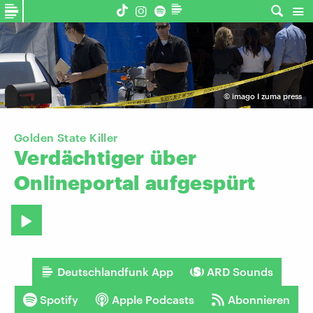
©
imago I zuma press
Golden State Killer
Verdächtiger
über
Onlineportal
aufgespürt
Deutschlandfunk App
ARD Sounds
Spotify
Apple Podcasts
Abonnieren