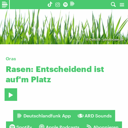
©
Cielo78 | photocase.de
Gras
Rasen:
Entscheidend
ist
auf'm
Platz
Deutschlandfunk App
ARD Sounds
Spotify
Apple Podcasts
Abonnieren