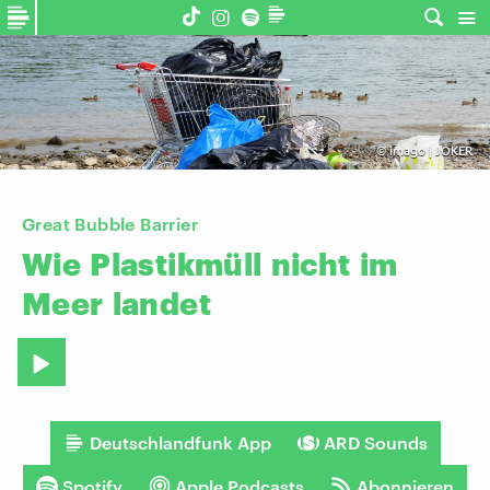
©
imago | JOKER
Great Bubble Barrier
Wie
Plastikmüll
nicht
im
Meer
landet
Deutschlandfunk App
ARD Sounds
Spotify
Apple Podcasts
Abonnieren