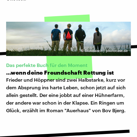
©
SilasBaisch / photocase.de
Das perfekte Buch für den Moment
…wenn deine Freundschaft Rettung ist
Frieder und Höppner sind zwei Halbstarke, kurz vor
dem Absprung ins harte Leben, schon jetzt auf sich
allein gestellt. Der eine jobbt auf einer Hühnerfarm,
der andere war schon in der Klapse. Ein Ringen um
Glück, erzählt im Roman "Auerhaus" von Bov Bjerg.