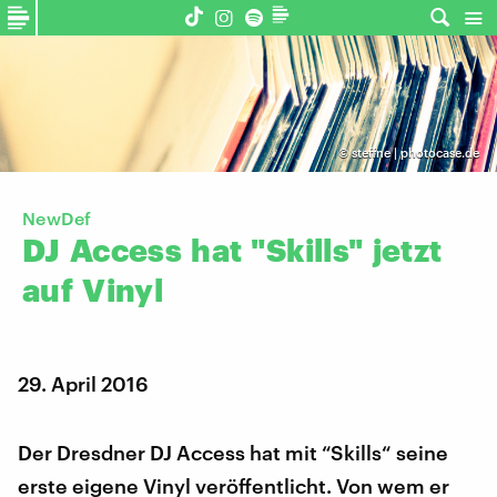
©
steffne | photocase.de
NewDef
DJ
Access
hat
"Skills"
jetzt
auf
Vinyl
29. April 2016
Der Dresdner DJ Access hat mit “Skills“ seine
erste eigene Vinyl veröffentlicht. Von wem er