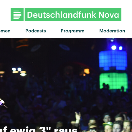
"Bad guy" von Billie Eilish · "
emen
Podcasts
Programm
Moderation
uf
ewig
3"
raus