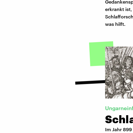
Gedankenspi
erkrankt ist
Schlafforsc
was hilft.
Ungarneinf
Schl
Im Jahr 899