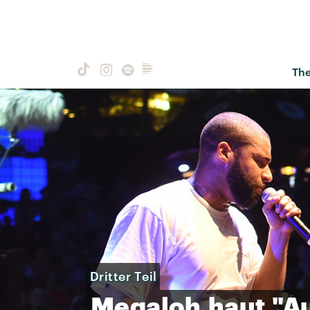
Th
Dritter Teil
Megaloh
haut
"A