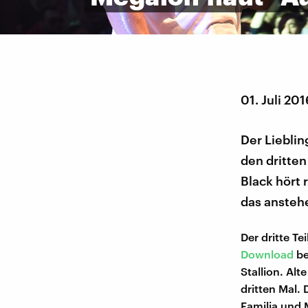
01. Juli 201
Der Liebli
den dritten
Black hört 
das anstehe
Der dritte Te
Download
be
Stallion. Al
dritten Mal. 
Familia und 