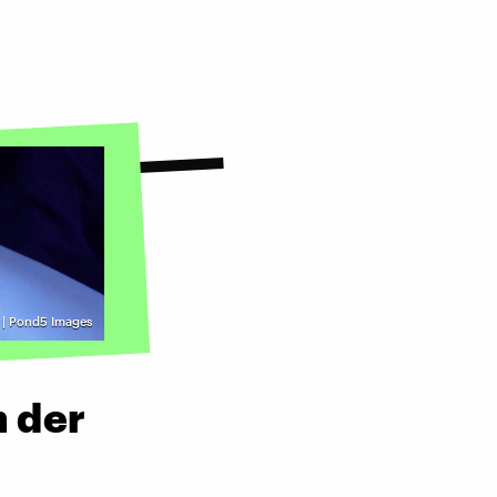
| Pond5 Images
n der