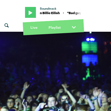
Soundtrack
Bad guy" von Billie Eilish · "Bad guy" von Billie Eilish
Live
Playlist