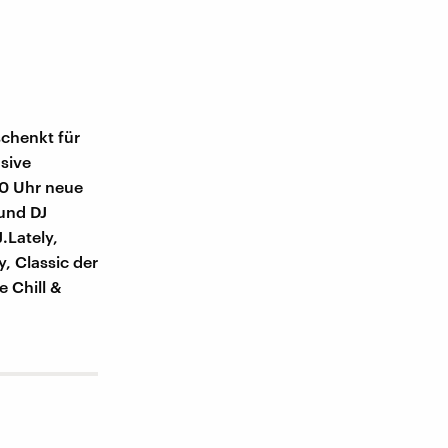
schenkt für
usive
 0 Uhr neue
und DJ
.Lately,
, Classic der
e Chill &