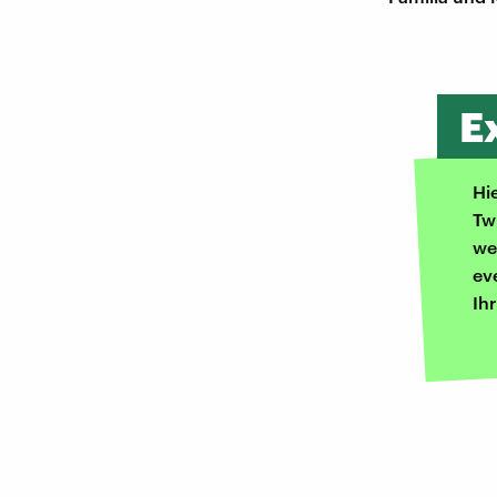
E
Hi
Tw
we
ev
Ih