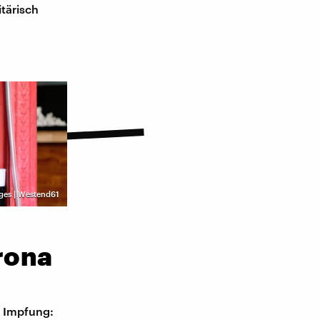
tärisch
ges | Westend61
rona
r Impfung: