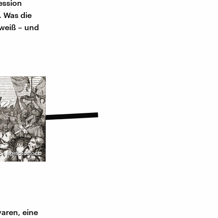
ession
. Was die
weiß – und
 | agefotostock
aren, eine