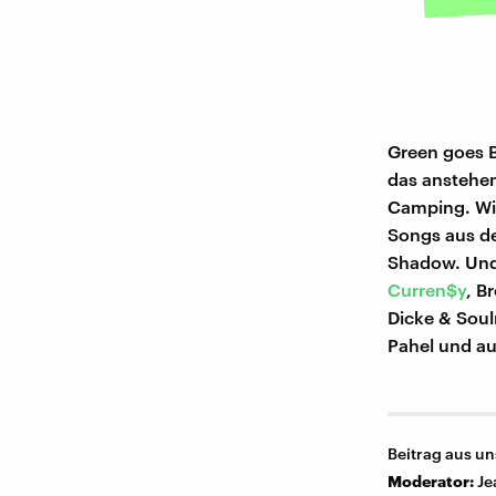
Green goes B
das ansteh
Camping. Wi
Songs aus d
Shadow. Und
Curren$y
, B
Dicke & Soulm
Pahel und auc
Beitrag aus un
Moderator:
Je