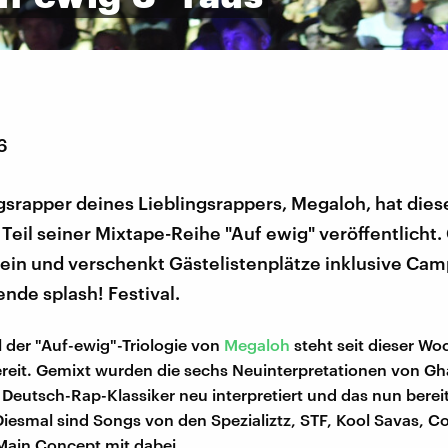
6
ngsrapper deines Lieblingsrappers, Megaloh, hat die
 Teil seiner Mixtape-Reihe "Auf ewig" veröffentlicht
rein und verschenkt Gästelistenplätze inklusive Cam
nde splash! Festival.
il der "Auf-ewig"-Triologie von
Megaloh
steht seit dieser W
reit. Gemixt wurden die sechs Neuinterpretationen von G
te Deutsch-Rap-Klassiker neu interpretiert und das nun bere
Diesmal sind Songs von den Spezializtz, STF, Kool Savas, Co
Main Concept mit dabei.