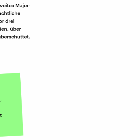
weites Major-
achtliche
or drei
ien, über
überschüttet.
,
t