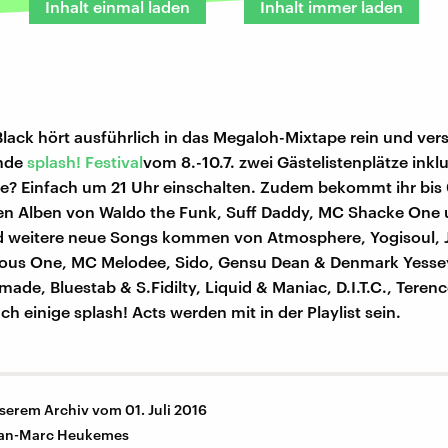
Inhalt einmal laden
Inhalt immer laden
lack hört ausführlich in das Megaloh-Mixtape rein und ver
ende
splash! Festival
vom 8.-10.7. zwei Gästelistenplätze inkl
e? Einfach um 21 Uhr einschalten. Zudem bekommt ihr bis
en Alben von Waldo the Funk, Suff Daddy, MC Shacke One 
 weitere neue Songs kommen von Atmosphere, Yogisoul, J
rous One, MC Melodee, Sido, Gensu Dean & Denmark Yessey
ade, Bluestab & S.Fidilty, Liquid & Maniac, D.I.T.C., Terenc
h einige splash! Acts werden mit in der Playlist sein.
serem Archiv vom 01. Juli 2016
an-Marc Heukemes