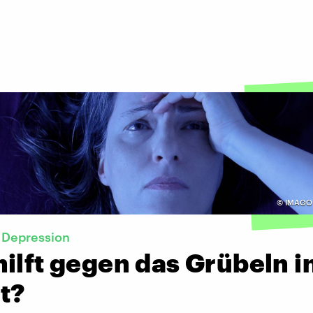
©
IMAGO 
 Depression
ilft gegen das Grübeln i
t?