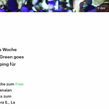
©
dpa
se Woche
. Green goes
ping für
oche zum
Free
hanaian
its zum
ra E., La