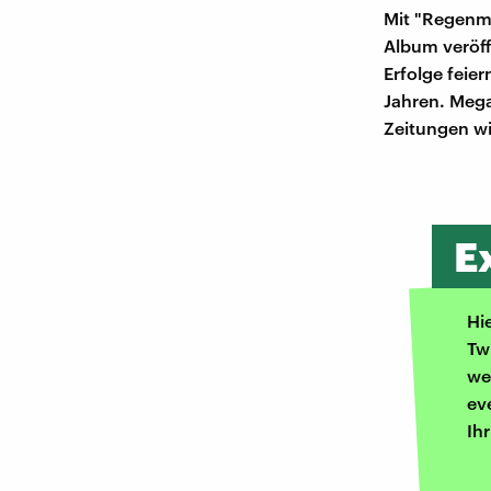
Mit "Regenma
Album veröff
Erfolge feier
Jahren. Meg
Zeitungen wi
E
Hi
Tw
we
ev
Ih