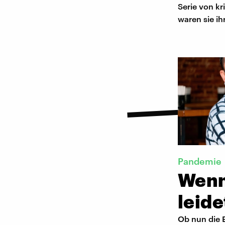
Serie von k
waren sie ih
Pandemie
Wenn
leide
Ob nun die E