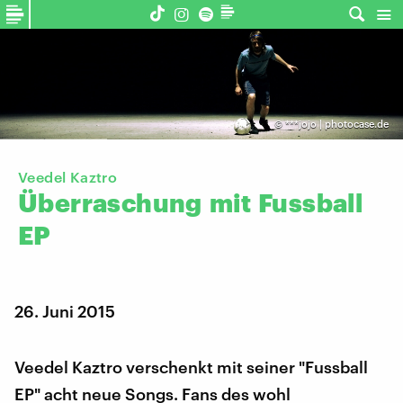
©
***jojo | photocase.de
Veedel Kaztro
Überraschung
mit
Fussball
EP
26. Juni 2015
Veedel Kaztro verschenkt mit seiner "Fussball
EP" acht neue Songs. Fans des wohl