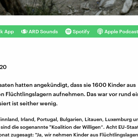
nk App
ARD Sounds
Spotify
Apple Podcas
020
aaten hatten angekündigt, dass sie 1600 Kinder aus
en Flüchtlingslagern aufnehmen. Das war vor rund e
iert ist seither wenig.
Finnland, Irland, Portugal, Bulgarien, Litauen, Luxemburg 
sind die sogenannte "Koalition der Willigen“. Acht EU-Sta
nat zugesagt: "Ja, wir nehmen Kinder aus Flüchtlingslager