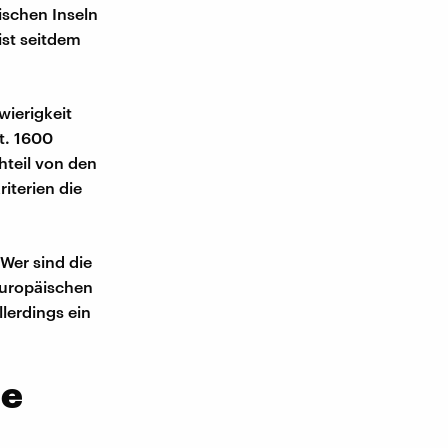
ischen Inseln
ist seitdem
ierigkeit
bt. 1600
chteil von den
iterien die
Wer sind die
Europäischen
lerdings ein
he