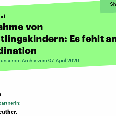
Sh
nd
ahme von
tlingskindern: Es fehlt a
dination
s unserem Archiv vom 07. April 2020
:
n
artnerin:
euther,