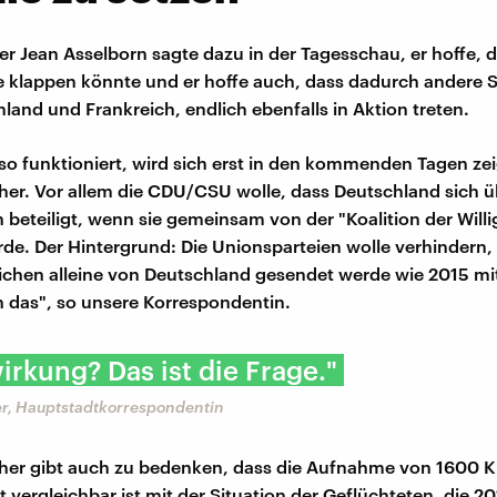
r Jean Asselborn sagte dazu in der Tagesschau, er hoffe, d
 klappen könnte und er hoffe auch, dass dadurch andere S
land und Frankreich, endlich ebenfalls in Aktion treten.
 so funktioniert, wird sich erst in den kommenden Tagen ze
er. Vor allem die CDU/CSU wolle, dass Deutschland sich 
n beteiligt, wenn sie gemeinsam von der "Koalition der Will
de. Der Hintergrund: Die Unionsparteien wolle verhindern, 
ichen alleine von Deutschland gesendet werde wie 2015 mi
n das", so unsere Korrespondentin.
irkung? Das ist die Frage."
r, Hauptstadtkorrespondentin
her gibt auch zu bedenken, dass die Aufnahme von 1600 K
t vergleichbar ist mit der Situation der Geflüchteten, die 2