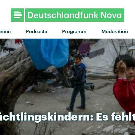
emen
Podcasts
Programm
Moderation
üchtlingskindern:
Es
fehl