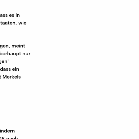
ass es in
taaten, wie
igen, meint
überhaupt nur
igen"
dass ein
t Merkels
indern
015 nach