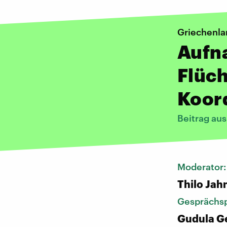
Griechenla
Aufn
Flüch
Koor
Beitrag au
Moderator
Thilo Jah
Gesprächsp
Gudula G