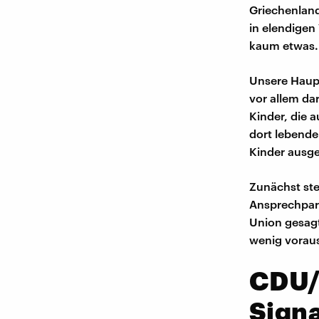
Griechenland
in elendigen
kaum etwas.
Unsere Haupt
vor allem dar
Kinder, die a
dort lebende
Kinder ausge
Zunächst ste
Ansprechpart
Union gesagt
wenig voraus
CDU/
Signa