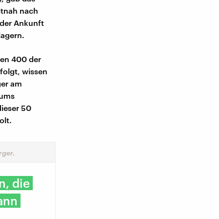
itnah nach
 der Ankunft
lagern.
lten 400 der
folgt, wissen
ger am
iums
dieser 50
lt.
rger.
n, die
ann