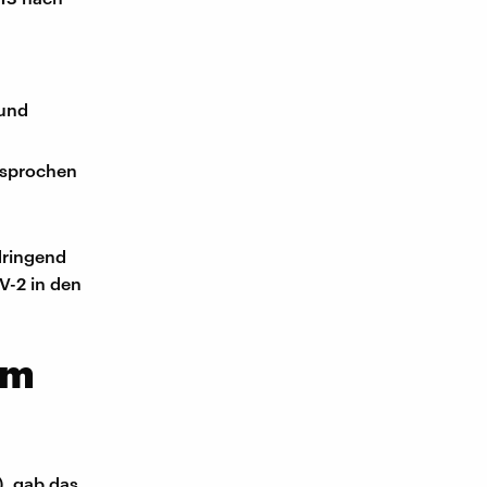
 und
esprochen
dringend
V-2 in den
im
, gab das