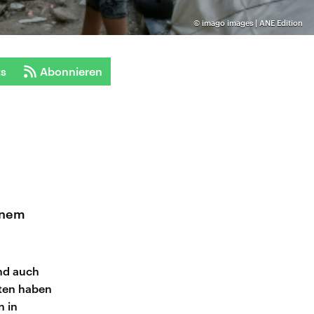
©
imago images | ANE Edition
ts
Abonnieren
inem
und auch
aten haben
n in