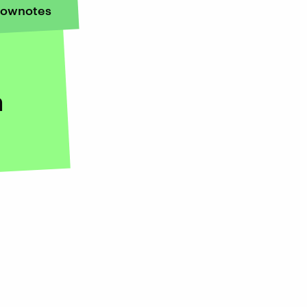
ownotes
n