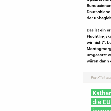
Bundesinnenm
Deutschland 
der unbeglei
Das ist ein e
Flüchtlingsk
wir nicht", 
Montagmorge
umgesetzt wi
wären dann e
Per Klick a
Kathar
die EU
insges