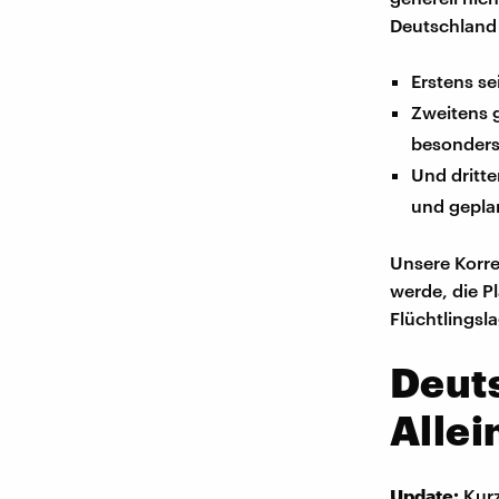
Deutschland
Erstens se
Zweitens g
besonders 
Und dritt
und gepla
Unsere Korre
werde, die P
Flüchtlingsl
Deut
Alle
Update:
Kurz