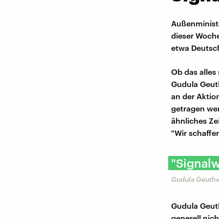
Außenministe
dieser Woche
etwa Deutsch
Ob das alles
Gudula Geuth
an der Aktio
getragen wer
ähnliches Ze
"Wir schaffe
"Signalw
Gudula Geuthe
Gudula Geut
generell nich