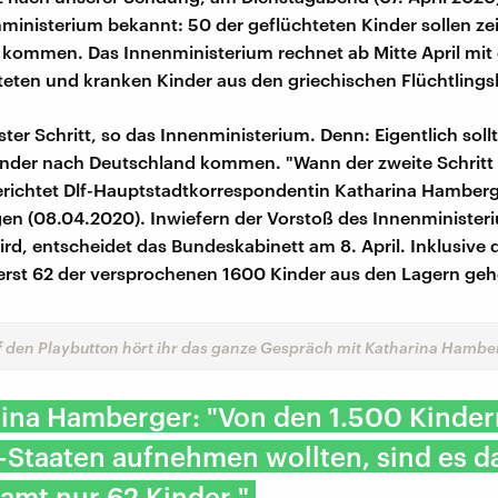
inisterium bekannt: 50 der geflüchteten Kinder sollen ze
kommen. Das Innenministerium rechnet ab Mitte April mit
teten und kranken Kinder aus den griechischen Flüchtlings
rster Schritt, so das Innenministerium. Denn: Eigentlich sol
inder nach Deutschland kommen. "Wann der zweite Schritt 
berichtet Dlf-Hauptstadtkorrespondentin Katharina Hamber
n (08.04.2020). Inwiefern der Vorstoß des Innenminister
rd, entscheidet das Bundeskabinett am 8. April. Inklusive 
rst 62 der versprochenen 1600 Kinder aus den Lagern geho
uf den Playbutton hört ihr das ganze Gespräch mit Katharina Hambe
ina Hamberger: "Von den 1.500 Kinder
-Staaten aufnehmen wollten, sind es d
amt nur 62 Kinder."