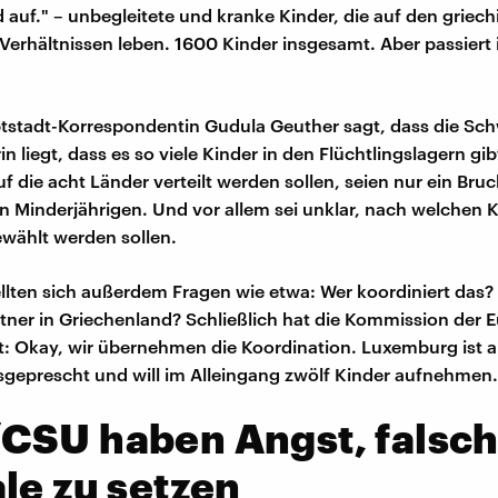
 auf." – unbegleitete und kranke Kinder, die auf den griech
 Verhältnissen leben. 1600 Kinder insgesamt. Aber passiert 
stadt-Korrespondentin Gudula Geuther sagt, dass die Schw
in liegt, dass es so viele Kinder in den Flüchtlingslagern gi
uf die acht Länder verteilt werden sollen, seien nur ein Bru
n Minderjährigen. Und vor allem sei unklar, nach welchen Kr
wählt werden sollen.
llten sich außerdem Fragen wie etwa: Wer koordiniert das? 
ner in Griechenland? Schließlich hat die Kommission der 
: Okay, wir übernehmen die Koordination. Luxemburg ist al
geprescht und will im Alleingang zwölf Kinder aufnehmen.
CSU haben Angst, falsc
le zu setzen