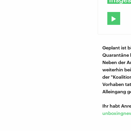
Geplant ist b
Quarantäne k
Neben der A
weiterhin be
der "Koalitio
Vorhaben tat
Alleingang g
Ihr habt An
unboxingnew