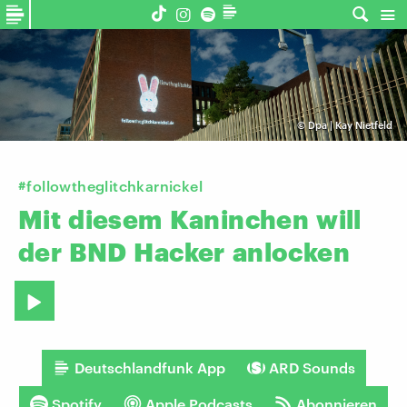
©
Dpa | Kay Nietfeld
#followtheglitchkarnickel
Mit
diesem
Kaninchen
will
der
BND
Hacker
anlocken
Deutschlandfunk App
ARD Sounds
Spotify
Apple Podcasts
Abonnieren