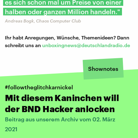
es sich schon mal um Preise von einer
halben oder ganzen Million handeln."
Andreas Bogk, Chaos Computer Club
Ihr habt Anregungen, Wünsche, Themenideen? Dann
schreibt uns an
unboxingnews@deutschlandradio.de
Shownotes
#followtheglitchkarnickel
Mit diesem Kaninchen will
der BND Hacker anlocken
Beitrag aus unserem Archiv vom 02. März
2021