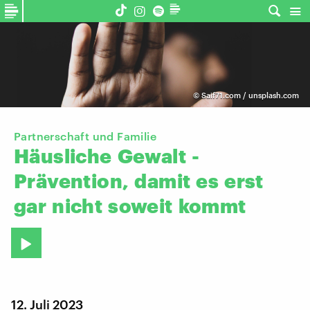
©
Saif71.com / unsplash.com
Partnerschaft und Familie
Häusliche
Gewalt
-
Prävention,
damit
es
erst
gar
nicht
soweit
kommt
12. Juli 2023