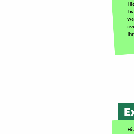
Hi
Tw
we
ev
Ih
E
Hi