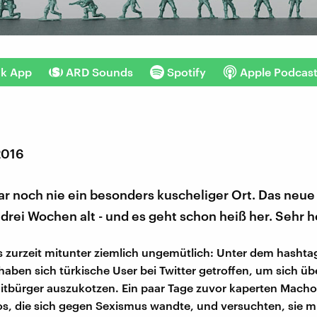
nk App
ARD Sounds
Spotify
Apple Podcas
2016
r noch nie ein besonders kuscheliger Ort. Das neue 
drei Wochen alt - und es geht schon heiß her. Sehr h
es zurzeit mitunter ziemlich ungemütlich: Unter dem hashta
aben sich türkische User bei Twitter getroffen, um sich übe
tbürger auszukotzen. Ein paar Tage zuvor kaperten Macho
, die sich gegen Sexismus wandte, und versuchten, sie m