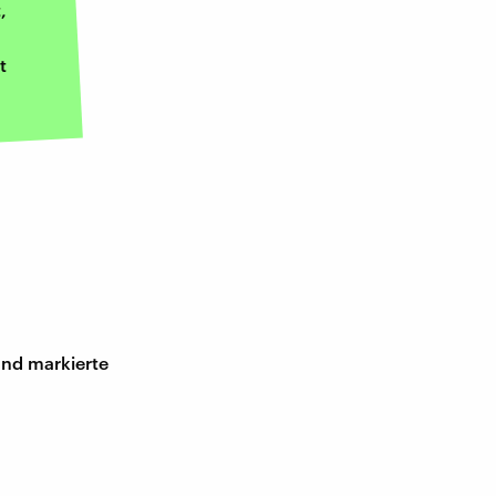
,
t
und markierte