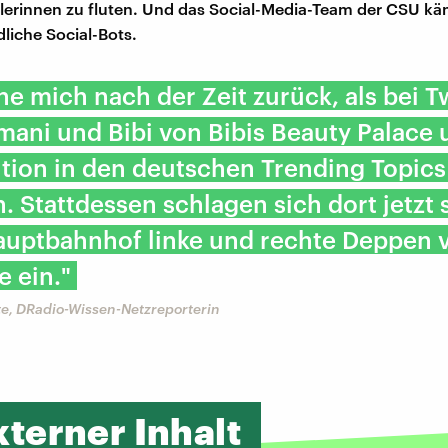
lerinnen zu fluten. Und das Social-Media-Team der CSU k
liche Social-Bots.
ne mich nach der Zeit zurück, als bei T
mani und Bibi von Bibis Beauty Palace 
tion in den deutschen Trending Topics
n. Stattdessen schlagen sich dort jetzt 
auptbahnhof linke und rechte Deppen v
e ein."
te, DRadio-Wissen-Netzreporterin
xterner Inhalt