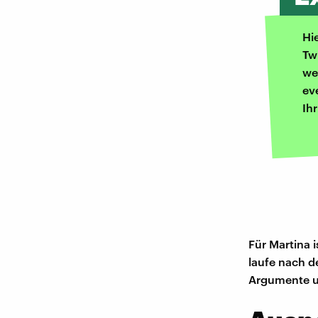
Hi
Tw
we
ev
Ih
Für Martina 
laufe nach d
Argumente um