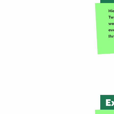
Hi
Tw
we
ev
Ih
E