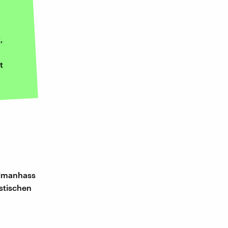
,
t
#almanhass
stischen