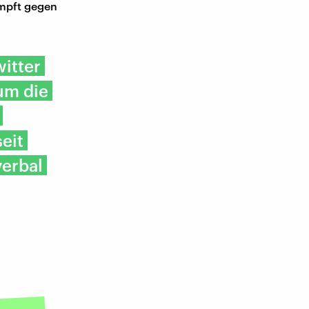
ämpft gegen
witter
um die
seit
erbal