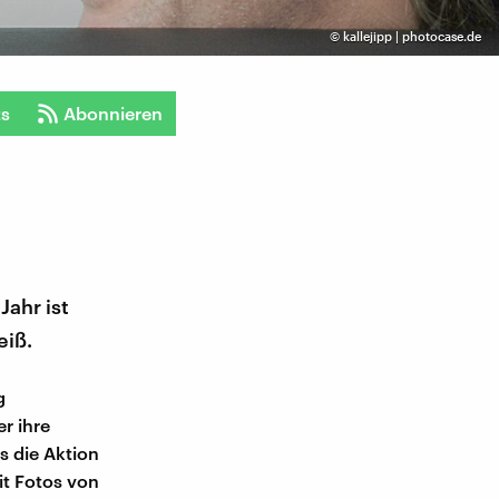
©
kallejipp | photocase.de
ts
Abonnieren
Jahr ist
eiß.
g
r ihre
s die Aktion
it Fotos von