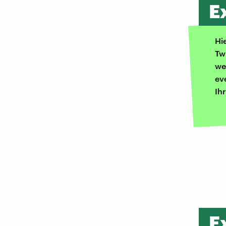
E
Hi
Tw
we
ev
Ih
E