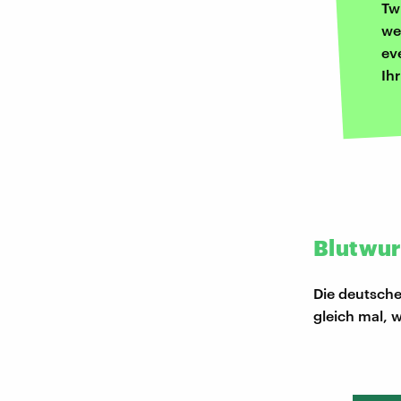
Tw
we
ev
Ih
Blutwur
Die deutsche
gleich mal, 