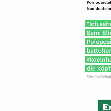
Pornodarstel
fremdenfeind
"Ich seh
Sami Sli
Poleposi
battelte
#koelnh
die Köpf
Martina Schul
E