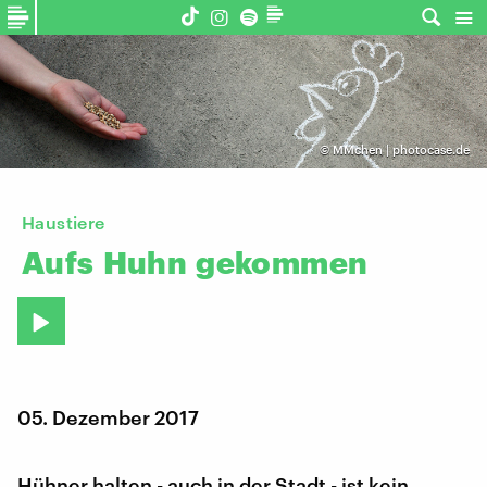
©
MMchen | photocase.de
Haustiere
Aufs
Huhn
gekommen
05. Dezember 2017
Hühner halten - auch in der Stadt - ist kein