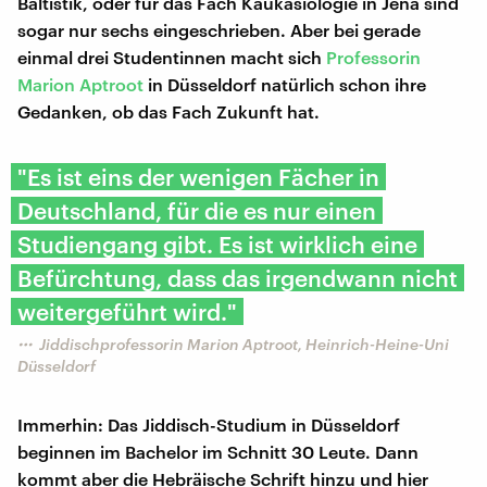
Baltistik, oder für das Fach Kaukasiologie in Jena sind
sogar nur sechs eingeschrieben. Aber bei gerade
einmal drei Studentinnen macht sich
Professorin
Marion Aptroot
in Düsseldorf natürlich schon ihre
Gedanken, ob das Fach Zukunft hat.
"Es ist eins der wenigen Fächer in
Deutschland, für die es nur einen
Studiengang gibt. Es ist wirklich eine
Befürchtung, dass das irgendwann nicht
weitergeführt wird."
Jiddischprofessorin Marion Aptroot, Heinrich-Heine-Uni
Düsseldorf
Immerhin: Das Jiddisch-Studium in Düsseldorf
beginnen im Bachelor im Schnitt 30 Leute. Dann
kommt aber die Hebräische Schrift hinzu und hier