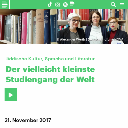
©
Alexander Werth | Deutschlandfunk NOVA
Jiddische Kultur, Sprache und Literatur
Der
vielleicht
kleinste
Studiengang
der
Welt
21. November 2017