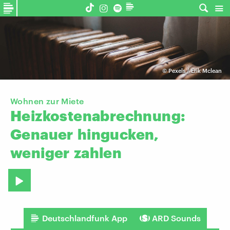
©
Pexels / Erik Mclean
Wohnen zur Miete
Heizkostenabrechnung:
Genauer
hingucken,
weniger
zahlen
Deutschlandfunk App
ARD Sounds