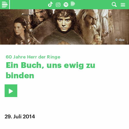
©
dpa
60 Jahre Herr der Ringe
Ein
Buch,
uns
ewig
zu
binden
29. Juli 2014