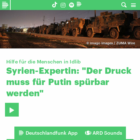
©
imago images / ZUMA Wire
Hilfe für die Menschen in Idlib
Syrien-Expertin:
"Der
Druck
muss
für
Putin
spürbar
werden"
Deutschlandfunk App
ARD Sounds