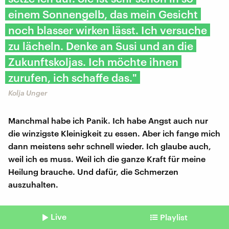
einem Sonnengelb, das mein Gesicht
noch blasser wirken lässt. Ich versuche
zu lächeln. Denke an Susi und an die
Zukunftskoljas. Ich möchte ihnen
zurufen, ich schaffe das."
Kolja Unger
Manchmal habe ich Panik. Ich habe Angst auch nur
die winzigste Kleinigkeit zu essen. Aber ich fange mich
dann meistens sehr schnell wieder. Ich glaube auch,
weil ich es muss. Weil ich die ganze Kraft für meine
Heilung brauche. Und dafür, die Schmerzen
auszuhalten.
9. Teneriffa
Live
Playlist