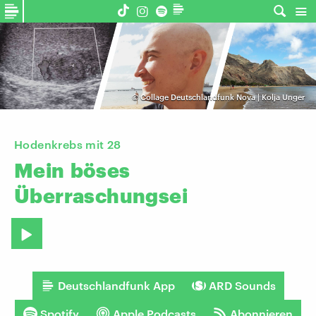
©
Collage Deutschlandfunk Nova | Kolja Unger
Hodenkrebs mit 28
Mein
böses
Überraschungsei
Deutschlandfunk App
ARD Sounds
Spotify
Apple Podcasts
Abonnieren