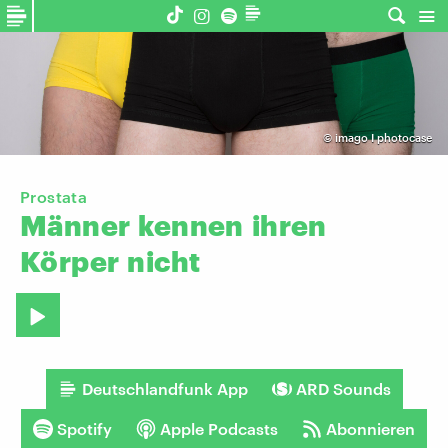
©
imago I photocase
Prostata
Männer
kennen
ihren
Körper
nicht
Deutschlandfunk App
ARD Sounds
Spotify
Apple Podcasts
Abonnieren