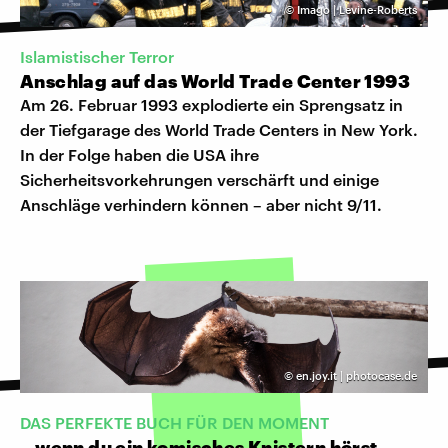
©
Imago | Levine-Roberts
Islamistischer Terror
Anschlag auf das World Trade Center 1993
Am 26. Februar 1993 explodierte ein Sprengsatz in
der Tiefgarage des World Trade Centers in New York.
In der Folge haben die USA ihre
Sicherheitsvorkehrungen verschärft und einige
Anschläge verhindern können – aber nicht 9/11.
©
en.joy.it | photocase.de
DAS PERFEKTE BUCH FÜR DEN MOMENT
...wenn du ein komisches Knistern hörst.