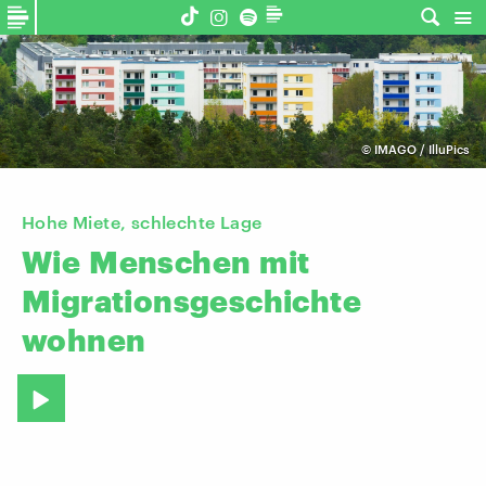
©
IMAGO / IlluPics
Hohe Miete, schlechte Lage
Wie
Menschen
mit
Migrationsgeschichte
wohnen