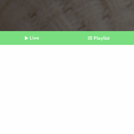
Live
Playlist
©
IMAGO / Pond5 Images / IMAGO / xphone11alex599x
Shownotes
Grippe, Viren, zu Hause bleiben
How to: Telefonische
Krankschreibung
Beitrag aus unserem Archiv vom 29. Oktober