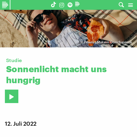
©
Pexels | Maksim Goncharenok
Studie
Sonnenlicht
macht
uns
hungrig
12. Juli 2022