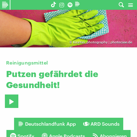
©
KiraYan_photography | photocase.de
Reinigungsmittel
Putzen
gefährdet
die
Gesundheit!
Deutschlandfunk App
ARD Sounds
Spotify
Apple Podcasts
Abonnieren