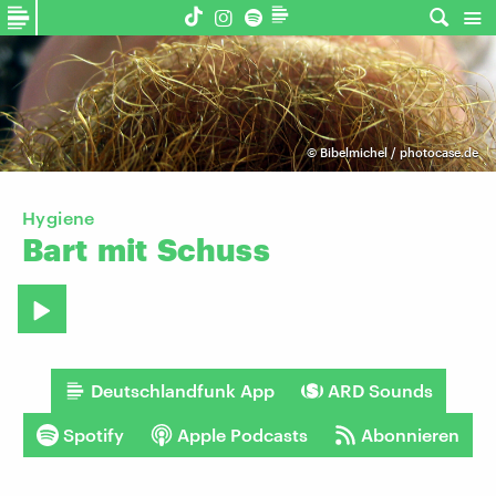
©
Bibelmichel / photocase.de
Hygiene
Bart
mit
Schuss
Deutschlandfunk App
ARD Sounds
Spotify
Apple Podcasts
Abonnieren